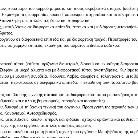
ν, κυματισμοί του κορμού μπροστά και πίσω, ακροβατικά στοιχεία (κυβιστή
. Εκμάθηση της ισορροπίας second, arabesque, στη μπάρα και το κέντρο με 
. Επανάληψη των απλών αλμάτων και στροφών και .
ς, μεταβιβάσεις σε διαφορετικά επίπεδα, στατικά και με διάφορες μετακινήσε
ώματος.
 οργάνου σε διαφορετικά επίπεδα και με διαφορετική τροχιά. Περιστροφές το
εις σε χαμηλό επίπεδο, εκμάθηση του άλματος antrelace κοζάκου.
ετικού τύπου (κάθετα, οριζόντια διαμετρικά, δίσκου) και εκμάθηση διαφορετ
 Στεφάνι με μικρά άλματα και με διαφορετικού τύπου αναπηδήσεις. Κυλίσματ
ανιού με μουσική συνοδεία. Κορύνες. Λαβές, αιωρήσεις, ταλαντώσεις, μεταβι
 αέρα, περιστροφές σε διαφορετικά επίπεδα. Η εκμάθηση των παραπάνω βασι
 και βασικής τεχνικής στατικά και με διαφορετικού τύπου μετακινήσεις στο
θμικούς και απλούς βηματισμούς, στροφές και ισορροπίες).
νδυασμό με τη βασική τεχνική του οργάνου. Προσέγγιση της τεχνικής των μ
ες. Κανονισμοί. Αυτοσχεδιασμός.
ς, μεταβιβάσεις, κύκλοι, σπιράλ και φιδάκια, οχτάρια οριζόντια και κάθετα, 
 τεχνικής του οργάνου με απλές ασκήσεις σώματος.
ώρο σε συνδυασμό με τη βασική τεχνική του οργάνου. Μεταβιβάσεις της κορδ
 κορδέλα , εκμάθηση απλών πεταγμάτων.