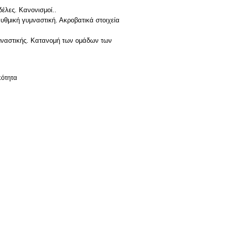
δέλες. Κανονισμοί..
θμική γυμναστική. Ακροβατικά στοιχεία
υμναστικής. Κατανομή των ομάδων των
κότητα