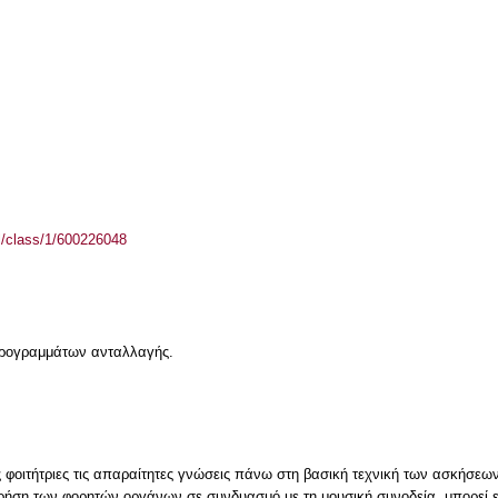
el/class/1/600226048
 προγραμμάτων ανταλλαγής.
ς φοιτήτριες τις απαραίτητες γνώσεις πάνω στη βασική τεχνική των ασκήσεων
 χρήση των φορητών οργάνων σε συνδυασμό με τη μουσική συνοδεία, μπορεί 