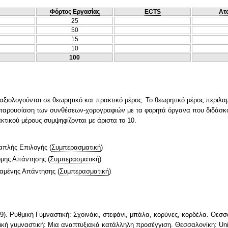
Φόρτος Εργασίας
ECTS
Ατ
25
50
15
10
100
ς αξιολογούνται σε θεωρητικό και πρακτικό μέρος. Το θεωρητικό μέρος περιλα
ν παρουσίαση των συνθέσεων-χορογραφιών με τα φορητά όργανα που διδάσκο
κτικού μέρους συμψηφίζονται με άριστα το 10.
απλής Επιλογής
(
Συμπερασματική
)
ομης Απάντησης
(
Συμπερασματική
)
ταμένης Απάντησης
(
Συμπερασματική
)
2019). Ρυθμική Γυμναστική: Σχοινάκι, στεφάνι, μπάλα, κορύνες, κορδέλα. Θεσσ
μική γυμναστική: Μια αναπτυξιακά κατάλληλη προσέγγιση. Θεσσαλονίκη: Uni