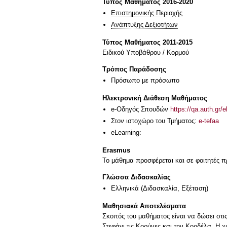
Τύπος Μαθήματος 2016-2020
Επιστημονικής Περιοχής
Ανάπτυξης Δεξιοτήτων
Τύπος Μαθήματος 2011-2015
Ειδικού Υποβάθρου / Κορμού
Τρόπος Παράδοσης
Πρόσωπο με πρόσωπο
Ηλεκτρονική Διάθεση Μαθήματος
e-Οδηγός Σπουδών
https://qa.auth.gr/
Στον ιστοχώρο του Τμήματος:
e-tefaa
eLearning:
Erasmus
Το μάθημα προσφέρεται και σε φοιτητές
Γλώσσα Διδασκαλίας
Ελληνικά
(Διδασκαλία, Εξέταση)
Μαθησιακά Αποτελέσματα
Σκοπός του μαθήματος είναι να δώσει στι
Στεφάνι τις Κορύνες και την Κορδέλα. Η