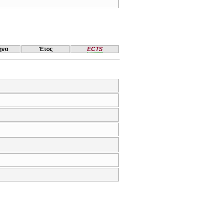
ηνο
Έτος
ECTS