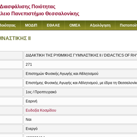
Διασφάλισης Ποιότητας
έλειο Πανεπιστήμιο Θεσσαλονίκης
Ποιότητας
ΜΟΔΙΠ
ΕΘΑΑΕ
ΟΜΕΑ
Αξιολόγηση
Πιστοποί
ΝΑΣΤΙΚΗΣ ΙΙ
ΔΙΔΑΚΤΙΚΗ ΤΗΣ ΡΥΘΜΙΚΗΣ ΓΥΜΝΑΣΤΙΚΗΣ ΙΙ / DIDACTICS OF R
271
Επιστημών Φυσικής Αγωγής και Αθλητισμού
Επιστήμης Φυσικής Αγωγής και Αθλητισμού, με έδρα τη Θεσσαλονί
1ος / Προπτυχιακό
Εαρινή
Ευδοξία Κοσμίδου
Ναι
Ενεργό