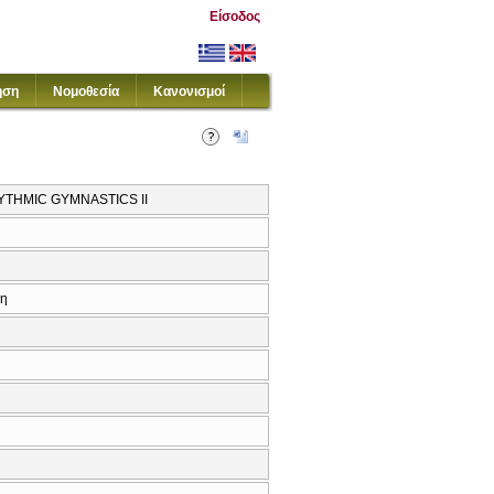
Είσοδος
ηση
Νομοθεσία
Κανονισμοί
HYTHMIC GYMNASTICS ΙΙ
κη