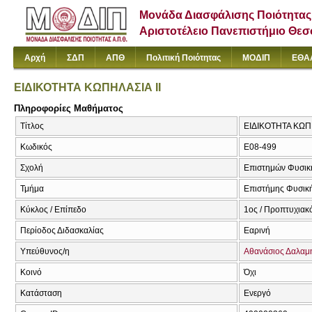
Μονάδα Διασφάλισης Ποιότητας
Αριστοτέλειο Πανεπιστήμιο Θε
Αρχή
ΣΔΠ
ΑΠΘ
Πολιτική Ποιότητας
ΜΟΔΙΠ
ΕΘΑ
ΕΙΔΙΚΟΤΗΤΑ ΚΩΠΗΛΑΣΙΑ ΙΙ
Πληροφορίες Μαθήματος
Τίτλος
ΕΙΔΙΚΟΤΗΤΑ ΚΩΠΗ
Κωδικός
E08-499
Σχολή
Επιστημών Φυσική
Τμήμα
Επιστήμης Φυσική
Κύκλος / Επίπεδο
1ος / Προπτυχιακ
Περίοδος Διδασκαλίας
Εαρινή
Υπεύθυνος/η
Αθανάσιος Δαλαμ
Κοινό
Όχι
Κατάσταση
Ενεργό