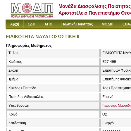
Μονάδα Διασφάλισης Ποιότητας
Αριστοτέλειο Πανεπιστήμιο Θε
Αρχή
ΣΔΠ
ΑΠΘ
Πολιτική Ποιότητας
ΜΟΔΙΠ
ΕΘΑ
ΕΙΔΙΚΟΤΗΤΑ ΝΑΥΑΓΟΣΩΣΤΙΚΗ ΙΙ
Πληροφορίες Μαθήματος
Τίτλος
ΕΙΔΙΚΟΤΗΤΑ ΝΑΥΑ
Κωδικός
E27-499
Σχολή
Επιστημών Φυσική
Τμήμα
Επιστήμης Φυσική
Κύκλος / Επίπεδο
1ος / Προπτυχιακ
Περίοδος Διδασκαλίας
Εαρινή
Υπεύθυνος/η
Γεώργιος Μαυρίδ
Κοινό
Όχι
Κατάσταση
Ενεργό