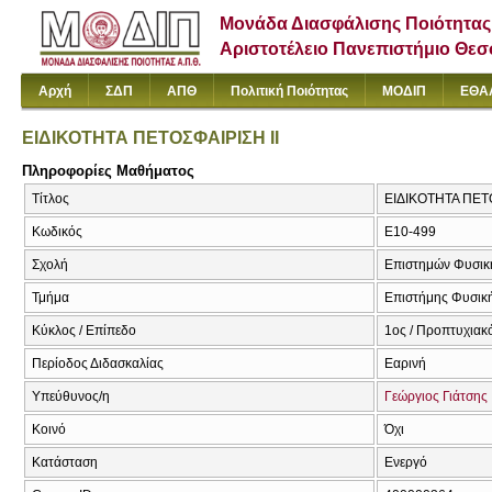
Μονάδα Διασφάλισης Ποιότητας
Αριστοτέλειο Πανεπιστήμιο Θε
Αρχή
ΣΔΠ
ΑΠΘ
Πολιτική Ποιότητας
ΜΟΔΙΠ
ΕΘΑ
ΕΙΔΙΚΟΤΗΤΑ ΠΕΤΟΣΦΑΙΡΙΣΗ ΙΙ
Πληροφορίες Μαθήματος
Τίτλος
ΕΙΔΙΚΟΤΗΤΑ ΠΕΤΟ
Κωδικός
E10-499
Σχολή
Επιστημών Φυσική
Τμήμα
Επιστήμης Φυσική
Κύκλος / Επίπεδο
1ος / Προπτυχιακ
Περίοδος Διδασκαλίας
Εαρινή
Υπεύθυνος/η
Γεώργιος Γιάτσης
Κοινό
Όχι
Κατάσταση
Ενεργό