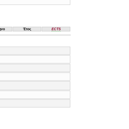
ηνο
Έτος
ECTS