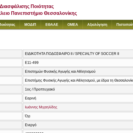
Διασφάλισης Ποιότητας
έλειο Πανεπιστήμιο Θεσσαλονίκης
Ποιότητας
ΜΟΔΙΠ
ΕΘΑΑΕ
ΟΜΕΑ
Αξιολόγηση
Πιστοποί
ΕΙΔΙΚΟΤΗΤΑ ΠΟΔΟΣΦΑΙΡΟ ΙΙ / SPECIALTY OF SOCCER II
E11-499
Επιστημών Φυσικής Αγωγής και Αθλητισμού
Επιστήμης Φυσικής Αγωγής και Αθλητισμού, με έδρα τη Θεσσαλονί
1ος / Προπτυχιακό
Εαρινή
Ιωάννης Μιχαηλίδης
Όχι
Ενεργό