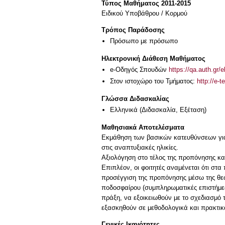
Τύπος Μαθήματος 2011-2015
Ειδικού Υποβάθρου / Κορμού
Τρόπος Παράδοσης
Πρόσωπο με πρόσωπο
Ηλεκτρονική Διάθεση Μαθήματος
e-Οδηγός Σπουδών
https://qa.auth.gr/
Στον ιστοχώρο του Τμήματος:
http://e-t
Γλώσσα Διδασκαλίας
Ελληνικά
(Διδασκαλία, Εξέταση)
Μαθησιακά Αποτελέσματα
Εκμάθηση των βασικών κατευθύνσεων για 
στις αναπτυξιακές ηλικίες.
Αξιολόγηση στο τέλος της προπόνησης κ
Επιπλέον, οι φοιτητές αναμένεται ότι στ
προσέγγιση της προπόνησης μέσω της θεω
ποδοσφαίρου (συμπληρωματικές επιστήμες)
πράξη, να εξοικειωθούν με το σχεδιασμ
εξασκηθούν σε μεθοδολογικά και πρακτικ
Γενικές Ικανότητες