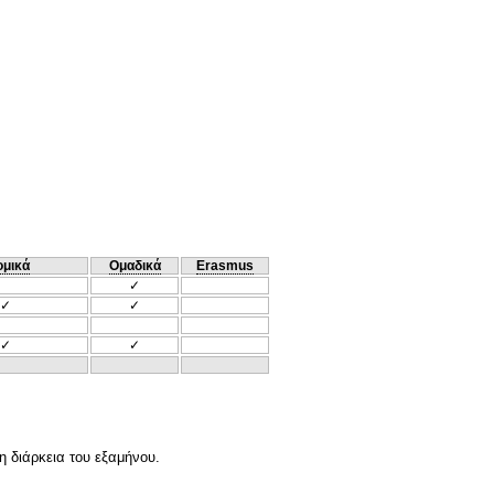
ομικά
Ομαδικά
Erasmus
✓
✓
✓
✓
✓
η διάρκεια του εξαμήνου.