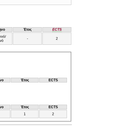
ηνο
Έτος
ECTS
ινό/
-
2
νό
νο
Έτος
ECTS
νο
Έτος
ECTS
1
2