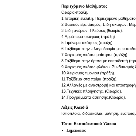
Περιεχόμενο Μαθήματος
Θεωρία-πράξη,
1.Ιστορική εξέλιξη. Περιεχόμενο μαθήματο
2.Βασικός εξοπλισμός. Είδη σκαφών. Μέρ
3.Είδη ανέμων. Πλεύσεις (θεωρία).
4.Αρμάτωμα σκάφους (πράξη).
5.Τιμόνεμα σκάφους (πράξη).
6.Ταξίδεμα στην πλαγιοδρομία με εκπαιδε
7.Χειρισμός σκότας μαΐστρας (πράξη).
8.Ταξίδεμα στην όρτσα με εκπαιδευτή (πρ
9.Χειρισμός σκότας φλόκου. Συνδυασμός 
10.Χειρισμός τιμονιού (πράξη).
11.Ταξίδεμα στα πρίμα (πράξη).
12.Αλλαγές με αναστροφή και υποστροφή.
13.Τεχνικές πλοήγησης. (Θεωρία).
14.Προγράμματα άσκησης.(Θεωρία).
Λέξεις Κλειδιά
Ιστιοπλοϊα, διδασκαλία, μάθηση, εξοπλισμ
Τύποι Εκπαιδευτικού Υλικού
Σημειώσεις