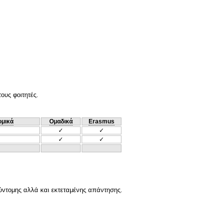
ους φοιτητές.
ομικά
Ομαδικά
Erasmus
✓
✓
✓
✓
σύντομης αλλά και εκτεταμένης απάντησης.