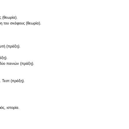
ς (θεωρία).
η του σκάφους (θεωρία).
υτή (πράξη).
άξη).
δύο πανιών (πράξη).
 Τεστ (πράξη).
ός, ιστορία.