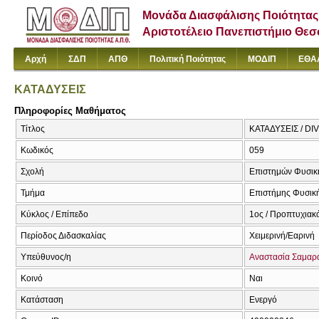
Μονάδα Διασφάλισης Ποιότητας
Αριστοτέλειο Πανεπιστήμιο Θε
Αρχή
ΣΔΠ
ΑΠΘ
Πολιτική Ποιότητας
ΜΟΔΙΠ
ΕΘΑ
ΚΑΤΑΔΥΣΕΙΣ
Πληροφορίες Μαθήματος
Τίτλος
ΚΑΤΑΔΥΣΕΙΣ / DI
Κωδικός
059
Σχολή
Επιστημών Φυσική
Τμήμα
Επιστήμης Φυσική
Κύκλος / Επίπεδο
1ος / Προπτυχιακ
Περίοδος Διδασκαλίας
Χειμερινή/Εαρινή
Υπεύθυνος/η
Αναστασία Σαμαρ
Κοινό
Ναι
Κατάσταση
Ενεργό