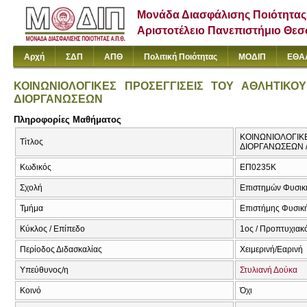
Μονάδα Διασφάλισης Ποιότητας
Αριστοτέλειο Πανεπιστήμιο Θε
Αρχή
ΣΔΠ
ΑΠΘ
Πολιτική Ποιότητας
ΜΟΔΙΠ
ΕΘΑ
ΚΟΙΝΩΝΙΟΛΟΓΙΚΕΣ ΠΡΟΣΕΓΓΙΣΕΙΣ ΤΟΥ ΑΘΛΗΤΙΚΟ
ΔΙΟΡΓΑΝΩΣΕΩΝ
Πληροφορίες Μαθήματος
ΚΟΙΝΩΝΙΟΛΟΓΙΚΕ
Τίτλος
ΔΙΟΡΓΑΝΩΣΕΩΝ 
Κωδικός
ΕΠ0235Κ
Σχολή
Επιστημών Φυσική
Τμήμα
Επιστήμης Φυσική
Κύκλος / Επίπεδο
1ος / Προπτυχιακ
Περίοδος Διδασκαλίας
Χειμερινή/Εαρινή
Υπεύθυνος/η
Στυλιανή Δούκα
Κοινό
Όχι