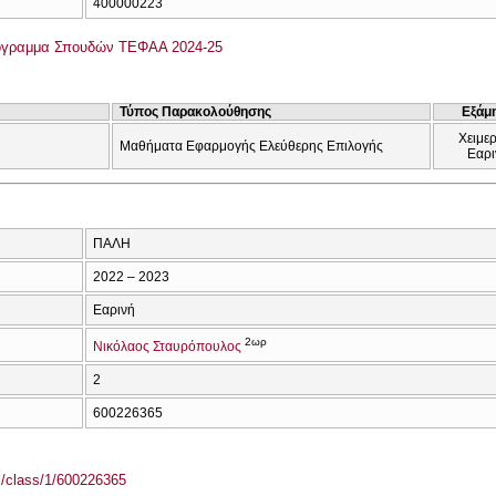
400000223
όγραμμα Σπουδών ΤΕΦΑΑ 2024-25
Τύπος Παρακολούθησης
Εξάμ
Χειμερ
Μαθήματα Εφαρμογής Ελεύθερης Επιλογής
Εαρι
ΠΑΛΗ
2022 – 2023
Εαρινή
2ωρ
Νικόλαος Σταυρόπουλος
2
600226365
el/class/1/600226365