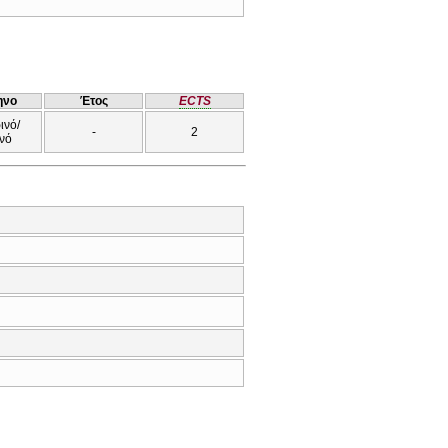
ηνο
Έτος
ECTS
ινό/
-
2
νό