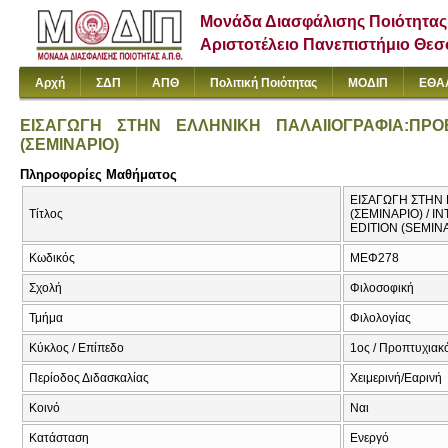
Μονάδα Διασφάλισης Ποιότητας
Αριστοτέλειο Πανεπιστήμιο Θε
Αρχή
ΣΔΠ
ΑΠΘ
Πολιτική Ποιότητας
ΜΟΔΙΠ
ΕΘΑ
ΕΙΣΑΓΩΓΗ ΣΤΗΝ ΕΛΛΗΝΙΚΗ ΠΑΛΑΙΙΟΓΡΑΦΙΑ:ΠΡ
(ΣΕΜΙΝΑΡΙΟ)
Πληροφορίες Μαθήματος
ΕΙΣΑΓΩΓΗ ΣΤΗΝ
Τίτλος
(ΣΕΜΙΝΑΡΙΟ) / 
EDITION (SEMIN
Κωδικός
ΜΕΦ278
Σχολή
Φιλοσοφική
Τμήμα
Φιλολογίας
Κύκλος / Επίπεδο
1ος / Προπτυχιακό
Περίοδος Διδασκαλίας
Χειμερινή/Εαρινή
Κοινό
Ναι
Κατάσταση
Ενεργό