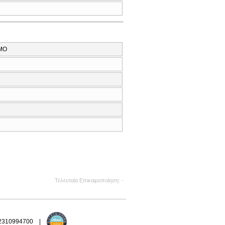
ΣΜΟ
Τελευταία Επικαιροποίηση
-
 2310994700 |