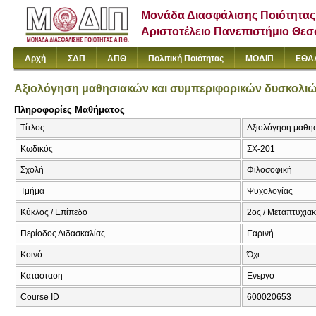
Μονάδα Διασφάλισης Ποιότητας
Αριστοτέλειο Πανεπιστήμιο Θε
Αρχή
ΣΔΠ
ΑΠΘ
Πολιτική Ποιότητας
ΜΟΔΙΠ
ΕΘΑ
Αξιολόγηση μαθησιακών και συμπεριφορικών δυσκολι
Πληροφορίες Μαθήματος
Τίτλος
Αξιολόγηση μαθησι
Κωδικός
ΣΧ-201
Σχολή
Φιλοσοφική
Τμήμα
Ψυχολογίας
Κύκλος / Επίπεδο
2ος / Μεταπτυχια
Περίοδος Διδασκαλίας
Εαρινή
Κοινό
Όχι
Κατάσταση
Ενεργό
Course ID
600020653