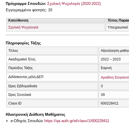
Πρόγραμμα Σπουδών:
Σχολική Ψυχολογία (2020-2022)
Εγγεγραμμένοι φοιτητές: 10
Κατεύθυνση
Τύπος Παρα
Σχολική Ψυχολογία
Υποχρεωτικό
Πληροφορίες Τάξης
Τίτλος
Αξιολόγηση μαθησ
Ακαδημαϊκό Έτος
2022 – 2023
Περίοδος Τάξης
Εαρινή
Διδάσκοντες μέλη ΔΕΠ
Αριάδνη Στογιανν
Ώρες Εβδομαδιαία
3
Ώρες Συνολικά
39
Class ID
600228411
Ηλεκτρονική Διάθεση Μαθήματος
e-Οδηγός Σπουδών
https://qa.auth.gr/el/class/1/600228411