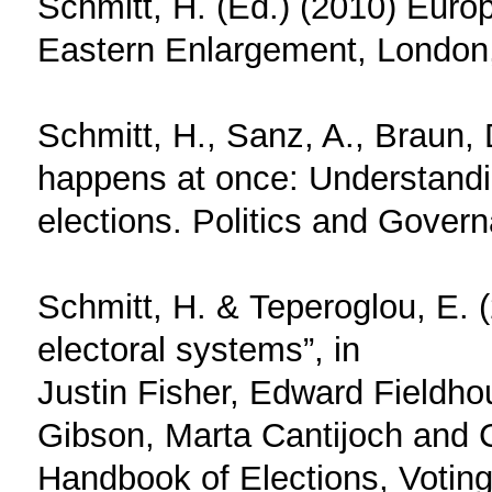
Schmitt, H. (Ed.) (2010) Euro
Eastern Enlargement, London
Schmitt, H., Sanz, A., Braun, D
happens at once: Understandin
elections. Politics and Govern
Schmitt, Η. & Teperoglou, Ε. (
electoral systems”, in
Justin Fisher, Edward Fieldho
Gibson, Marta Cantijoch and 
Handbook of Elections, Voting