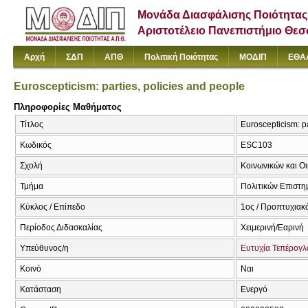
Μονάδα Διασφάλισης Ποιότητας
Αριστοτέλειο Πανεπιστήμιο Θε
Αρχή
ΣΔΠ
ΑΠΘ
Πολιτική Ποιότητας
ΜΟΔΙΠ
ΕΘΑ
Euroscepticism: parties, policies and people
Πληροφορίες Μαθήματος
Τίτλος
Euroscepticism: pa
Κωδικός
ESC103
Σχολή
Κοινωνικών και Ο
Τμήμα
Πολιτικών Επιστ
Κύκλος / Επίπεδο
1ος / Προπτυχιακό
Περίοδος Διδασκαλίας
Χειμερινή/Εαρινή
Υπεύθυνος/η
Ευτυχία Τεπέρογλ
Κοινό
Ναι
Κατάσταση
Ενεργό