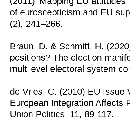
(2011) ‘Mapping EU attitudes:
of euroscepticism and EU supp
(2), 241–266.
Braun, D. & Schmitt, H. (202
positions? The election manifes
multilevel electoral system co
de Vries, C. (2010) EU Issue V
European Integration Affects 
Union Politics, 11, 89-117.