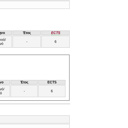
ηνο
Έτος
ECTS
ινό/
-
6
νό
νο
Έτος
ECTS
νό/
-
6
νό