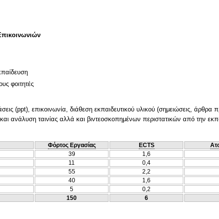
Επικοινωνιών
κπαίδευση
ους φοιτητές
ις (ppt), επικοινωνία, διάθεση εκπαιδευτικού υλικού (σημειώσεις, άρθρα πρ
 και ανάλυση ταινίας αλλά και βιντεοσκοπημένων περιστατικών από την εκπα
Φόρτος Εργασίας
ECTS
Ατ
39
1,6
11
0,4
55
2,2
40
1,6
5
0,2
150
6