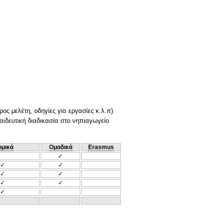
ος μελέτη, οδηγίες για εργασίες κ.λ.π)
ιδευτική διαδικασία στο νηπιαγωγείο
ομικά
Ομαδικά
Erasmus
✓
✓
✓
✓
✓
✓
✓
✓