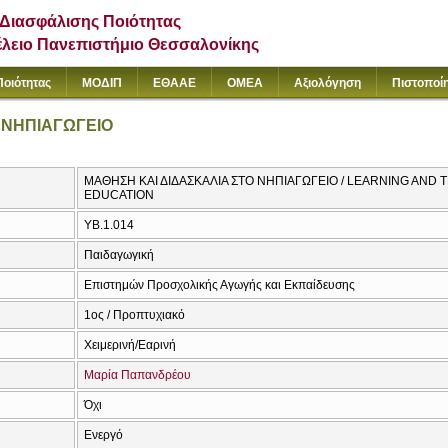
Διασφάλισης Ποιότητας
έλειο Πανεπιστήμιο Θεσσαλονίκης
Ποιότητας
ΜΟΔΙΠ
ΕΘΑΑΕ
ΟΜΕΑ
Αξιολόγηση
Πιστοποί
 ΝΗΠΙΑΓΩΓΕΙΟ
ΜΑΘΗΣΗ ΚΑΙ ΔΙΔΑΣΚΑΛΙΑ ΣΤΟ ΝΗΠΙΑΓΩΓΕΙΟ / LEARNING AND
EDUCATION
ΥΒ.1.014
Παιδαγωγική
Επιστημών Προσχολικής Αγωγής και Εκπαίδευσης
1ος / Προπτυχιακό
Χειμερινή/Εαρινή
Μαρία Παπανδρέου
Όχι
Ενεργό