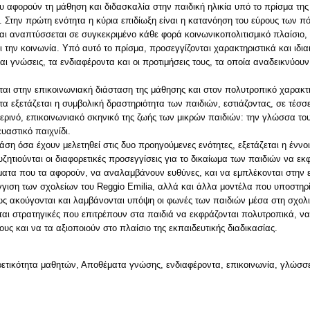
υ αφορούν τη μάθηση και διδασκαλία στην παιδική ηλικία υπό το πρίσμα της 
ς. Στην πρώτη ενότητα η κύρια επιδίωξη είναι η κατανόηση του εύρους των π
 και αναπτύσσεται σε συγκεκριμένο κάθε φορά κοινωνικοπολιτισμικό πλαίσιο,
αι την κοινωνία. Υπό αυτό το πρίσμα, προσεγγίζονται χαρακτηριστικά και ιδι
 και γνώσεις, τα ενδιαφέροντα και οι προτιμήσεις τους, τα οποία αναδεικνύου
εται στην επικοινωνιακή διάσταση της μάθησης και στον πολυτροπικό χαρακ
α εξετάζεται η συμβολική δραστηριότητα των παιδιών, εστιάζοντας, σε τέσσ
ερινό, επικοινωνιακό σκηνικό της ζωής των μικρών παιδιών: την γλώσσα του
υαστικό παιχνίδι.
βάση όσα έχουν μελετηθεί στις δυο προηγούμενες ενότητες, εξετάζεται η έννο
ζητιούνται οι διαφορετικές προσεγγίσεις για το δικαίωμα των παιδιών να εκ
τα που τα αφορούν, να αναλαμβάνουν ευθύνες, και να εμπλέκονται στην ε
γγιση των σχολείων του Reggio Emilia, αλλά και άλλα μοντέλα που υποστηρ
ς ακούγονται και λαμβάνονται υπόψη οι φωνές των παιδιών μέσα στη σχολι
ι στρατηγικές που επιτρέπουν στα παιδιά να εκφράζονται πολυτροπικά, να 
ρετικότητα μαθητών, Αποθέματα γνώσης, ενδιαφέροντα, επικοινωνία, γλώσσ