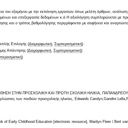
ρκεια του εξαμήνου με την εκπόνηση εργασιών όπως μελέτη άρθρων, ανάλυση
ομένων και επεξεργασία δεδομένων κ.ά Η αξιολόγηση συμπληρώνεται με πρό
όγησης και ο τρόπος βαθμολόγησης περιγράφονται με σαφήνεια και αναρτώνται
απλής Επιλογής
(
Διαμορφωτική
,
Συμπερασματική
)
ομης Απάντησης
(
Διαμορφωτική
,
Συμπερασματική
)
περασματική
)
ΑΘΗΣΗ ΣΤΗΝ ΠΡΟΣΧΟΛΙΚΗ ΚΑΙ ΠΡΩΤΗ ΣΧΟΛΙΚΗ ΗΛΙΚΙΑ, ΠΑΠΑΝΔΡΕΟΥ ΜΑ
ιες γλώσσες των παιδιών προσχολικής ηλικίας, Edwards Carolyn,Gandini Lel
k of Early Childhood Education [electronic resource], Marilyn Fleer / Bert va