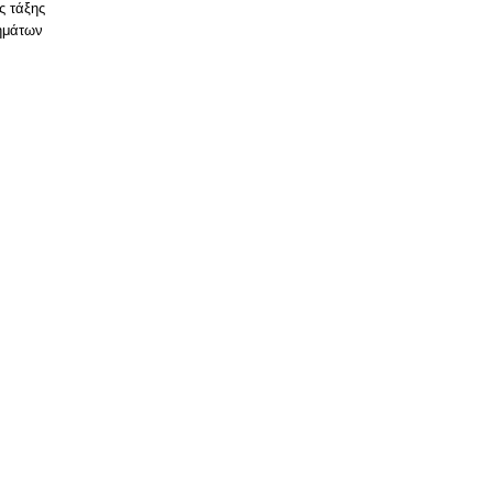
ς τάξης
λημάτων