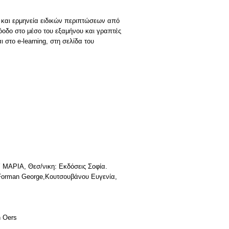
 και ερμηνεία ειδικών περιπτώσεων από
οδο στο μέσο του εξαμήνου και γραπτές
 στο e-learning, στη σελίδα του
ΡΙΑ, Θεσ/νικη: Εκδόσεις Σοφία.
la,Forman George,Κουτσουβάνου Ευγενία,
n Oers