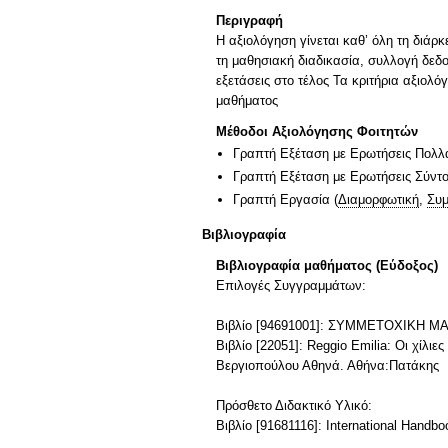
Περιγραφή
Η αξιολόγηση γίνεται καθ’ όλη τη διά
τη μαθησιακή διαδικασία, συλλογή δεδ
εξετάσεις στο τέλος Τα κριτήρια αξιολ
μαθήματος
Μέθοδοι Αξιολόγησης Φοιτητών
Γραπτή Εξέταση με Ερωτήσεις Πολλ
Γραπτή Εξέταση με Ερωτήσεις Σύντ
Γραπτή Εργασία
(
Διαμορφωτική
,
Συμ
Βιβλιογραφία
Βιβλιογραφία μαθήματος (Εύδοξος)
Επιλογές Συγγραμμάτων:
Βιβλίο [94691001]: ΣΥΜΜΕΤΟΧΙΚΗ Μ
Βιβλίο [22051]: Reggio Emilia: Οι χίλ
Βεργιοπούλου Αθηνά. Αθήνα:Πατάκης
Πρόσθετο Διδακτικό Υλικό:
Βιβλίο [91681116]: International Handboo