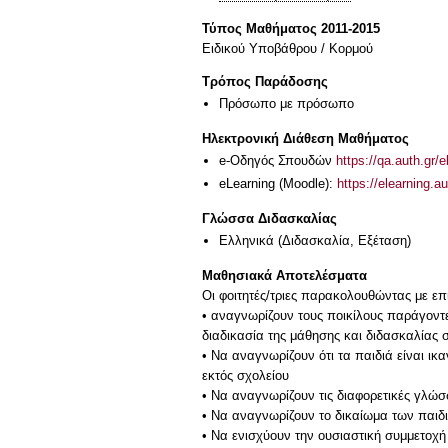
Τύπος Μαθήματος 2011-2015
Ειδικού Υποβάθρου / Κορμού
Τρόπος Παράδοσης
Πρόσωπο με πρόσωπο
Ηλεκτρονική Διάθεση Μαθήματος
e-Οδηγός Σπουδών
https://qa.auth.gr/
eLearning (Moodle):
https://elearning.
Γλώσσα Διδασκαλίας
Ελληνικά
(Διδασκαλία, Εξέταση)
Μαθησιακά Αποτελέσματα
Οι φοιτητές/τριες παρακολουθώντας με επι
• αναγνωρίζουν τους ποικίλους παράγοντ
διαδικασία της μάθησης και διδασκαλίας σ
• Να αναγνωρίζουν ότι τα παιδιά είναι ικ
εκτός σχολείου
• Να αναγνωρίζουν τις διαφορετικές γλώσσ
• Να αναγνωρίζουν το δικαίωμα των παιδ
• Να ενισχύουν την ουσιαστική συμμετοχή