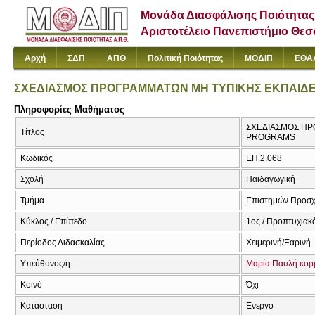
Μονάδα Διασφάλισης Ποιότητας
Αριστοτέλειο Πανεπιστήμιο Θε
Αρχή
ΣΔΠ
ΑΠΘ
Πολιτική Ποιότητας
ΜΟΔΙΠ
ΕΘΑ
ΣΧΕΔΙΑΣΜΟΣ ΠΡΟΓΡΑΜΜΑΤΩΝ ΜΗ ΤΥΠΙΚΗΣ ΕΚΠΑΙΔ
Πληροφορίες Μαθήματος
ΣΧΕΔΙΑΣΜΟΣ ΠΡ
Τίτλος
PROGRAMS
Κωδικός
ΕΠ.2.068
Σχολή
Παιδαγωγική
Τμήμα
Επιστημών Προσχ
Κύκλος / Επίπεδο
1ος / Προπτυχιακ
Περίοδος Διδασκαλίας
Χειμερινή/Εαρινή
Υπεύθυνος/η
Μαρία Παυλή κορ
Κοινό
Όχι
Κατάσταση
Ενεργό