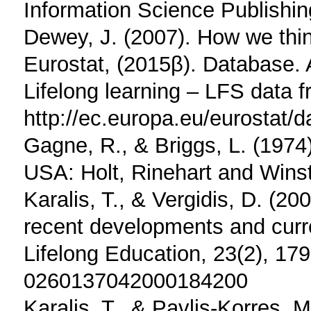
Information Science Publishin
Dewey, J. (2007). How we thin
Eurostat, (2015β). Database. A
Lifelong learning – LFS data 
http://ec.europa.eu/eurostat/
Gagne, R., & Briggs, L. (1974)
USA: Holt, Rinehart and Wins
Karalis, T., & Vergidis, D. (20
recent developments and curren
Lifelong Education, 23(2), 179
0260137042000184200
Karalis, T., & Pavlis-Korres, M