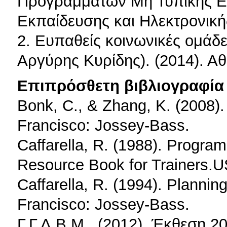
Προγραμμάτων Μη Τυπικής Ε
Εκπαίδευσης και Ηλεκτρονικ
2. Ευπαθείς κοινωνικές ομάδε
Αργύρης Κυρίδης). (2014). Α
Επιπρόσθετη βιβλιογραφία 
Bonk, C., & Zhang, K. (2008)
Francisco: Jossey-Bass.
Caffarella, R. (1988). Progr
Resource Book for Trainers.U
Caffarella, R. (1994). Planni
Francisco: Jossey-Bass.
Γ.Γ.Δ.Β.Μ., (2012). Έκθεση 2