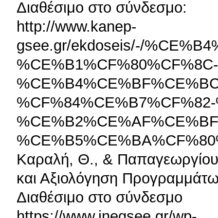
Διαθέσιμo στο σύνδεσμο:
http://www.kanep-
gsee.gr/ekdoseis/-/%
%CE%B1%CF%80%CF%8C-
%CE%B4%CE%BF%CE%BC
%CF%84%CE%B7%CF%82
%CE%B2%CE%AF%CE%BF
%CE%B5%CE%BA%CF%80
Καραλή, Θ., & Παπαγεωργίου,
και Αξιολόγηση Προγραμμάτω
Διαθέσιμο στο σύνδεσμο
https://www.inegsee.gr/wp-