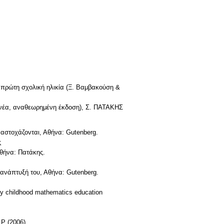
ι πρώτη σχολική ηλικία (Ξ. Βαμβακούση &
 (νέα, αναθεωρημένη έκδοση), Σ. ΠΑΤΑΚΗΣ
ναστοχάζονται, Αθήνα: Gutenberg.
ς
Αθήνα: Πατάκης.
 ανάπτυξή του, Αθήνα: Gutenberg.
rly childhood mathematics education
 P (2006).