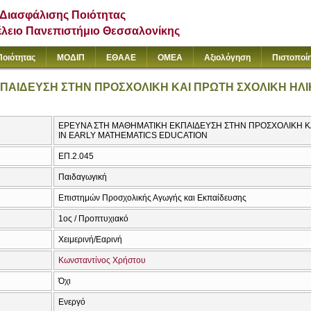
Διασφάλισης Ποιότητας
έλειο Πανεπιστήμιο Θεσσαλονίκης
Ποιότητας
ΜΟΔΙΠ
ΕΘΑΑΕ
ΟΜΕΑ
Αξιολόγηση
Πιστοποί
ΑΙΔΕΥΣΗ ΣΤΗΝ ΠΡΟΣΧΟΛΙΚΗ ΚΑΙ ΠΡΩΤΗ ΣΧΟΛΙΚΗ ΗΛΙ
ΕΡΕΥΝΑ ΣΤΗ ΜΑΘΗΜΑΤΙΚΗ ΕΚΠΑΙΔΕΥΣΗ ΣΤΗΝ ΠΡΟΣΧΟΛΙΚΗ ΚΑ
IN EARLY MATHEMATICS EDUCATION
ΕΠ.2.045
Παιδαγωγική
Επιστημών Προσχολικής Αγωγής και Εκπαίδευσης
1ος / Προπτυχιακό
Χειμερινή/Εαρινή
Κωνσταντίνος Χρήστου
Όχι
Ενεργό