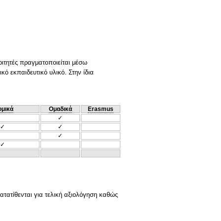
οιτητές πραγματοποιείται μέσω
κό εκπαιδευτικό υλικό. Στην ίδια
ομικά
Ομαδικά
Erasmus
✓
✓
✓
✓
✓
ατατίθενται για τελική αξιολόγηση καθώς