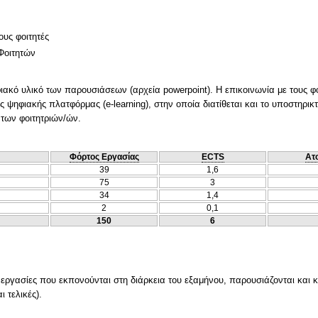
ους φοιτητές
Φοιτητών
φιακό υλικό των παρουσιάσεων (αρχεία powerpoint). Η επικοινωνία με τους φ
 ψηφιακής πλατφόρμας (e-learning), στην οποία διατίθεται και το υποστηρικτι
 των φοιτητριών/ών.
Φόρτος Εργασίας
ECTS
Ατ
39
1,6
75
3
34
1,4
2
0,1
150
6
 εργασίες που εκπονούνται στη διάρκεια του εξαμήνου, παρουσιάζονται και κ
ι τελικές).