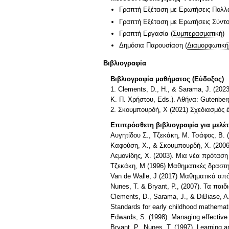
Γραπτή Εξέταση με Ερωτήσεις Πολλ
Γραπτή Εξέταση με Ερωτήσεις Σύντ
Γραπτή Εργασία
(
Συμπερασματική
)
Δημόσια Παρουσίαση
(
Διαμορφωτική
Βιβλιογραφία
Βιβλιογραφία μαθήματος (Εύδοξος)
1. Clements, D., Η., & Sarama, J. (20
Κ. Π. Χρήστου, Eds.). Αθήνα: Gutenber
2. Σκουμπουρδή, Χ (2021) Σχεδιασμός 
Επιπρόσθετη βιβλιογραφία για μελέ
Αυγητίδου Σ., Τζεκάκη, Μ. Τσάφος, Β. 
Καφούση, Χ., & Σκουμπουρδή, Χ. (2006
Λεμονίδης, Χ. (2003). Μια νέα πρόταση
Τζεκάκη, Μ (1996) Μαθηματικές δραστηρ
Van de Walle, J (2017) Μαθηματικά από
Nunes, T. & Bryant, P., (2007). Τα παι
Clements, D., Sarama, J., & DiBiase, A
Standards for early childhood mathemat
Edwards, S. (1998). Managing effective
Bryant, P., Nunes, T. (1997). Learning