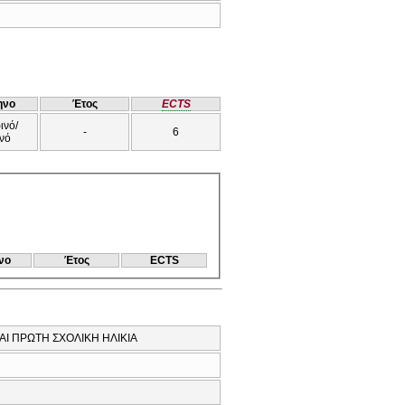
ηνο
Έτος
ECTS
ινό/
-
6
νό
νο
Έτος
ECTS
Ι ΠΡΩΤΗ ΣΧΟΛΙΚΗ ΗΛΙΚΙΑ