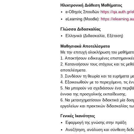
Ηλεκτρονική Διάθεση Μαθήματος
e-Οδηγός Σπουδών
https://qa.auth.gr/
eLearning (Moodle):
https://elearning.
Γλώσσα Διδασκαλίας
Ελληνικά
(Διδασκαλία, Εξέταση)
Μαθησιακά Αποτελέσματα
Με την επιτυχή ολοκλήρωση του μαθήματος,
1. Aπoκτήσουν ειδικευμένες επιστημονικέ
2. Κατανοήσουν τους στόχους και τις μεθ
αποτελέσματα.
3. Συνδέουν τη θεωρία και τα ευρήματα μ
4. Εξοικειωθούν με το περιεχόμενο, τις έ
5. Να μπορούν να σχεδιάσουν ένα περιβά
έννοια της προσχολικής εκπαίδευσης.
6. Να μετασχηματίσουν διδακτικά μία δο
εργαλείων και πρακτικών διδασκαλίας τω
Γενικές Ικανότητες
Εφαρμογή της γνώσης στην πράξη
Αναζήτηση, ανάλυση και σύνθεση δεδο