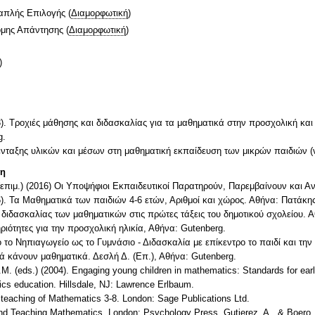
απλής Επιλογής
(
Διαμορφωτική
)
ομης Απάντησης
(
Διαμορφωτική
)
)
23). Τροχιές μάθησης και διδασκαλίας για τα μαθηματικά στην προσχολική κα
g.
ένταξης υλικών και μέσων στη μαθηματική εκπαίδευση των μικρών παιδιών
τη
(επιμ.) (2016) Οι Υποψήφιοι Εκπαιδευτικοί Παρατηρούν, Παρεμβαίνουν και Α
). Τα Μαθηματικά των παιδιών 4-6 ετών, Αριθμοί και χώρος. Αθήνα: Πατάκη
 διδασκαλίας των μαθηματικών στις πρώτες τάξεις του δημοτικού σχολείου. 
ιότητες για την προσχολική ηλικία, Αθήνα: Gutenberg.
 το Νηπιαγωγείο ως το Γυμνάσιο - Διδασκαλία με επίκεντρο το παιδί και την
διά κάνουν μαθηματικά. Δεσλή Δ. (Επ.), Αθήνα: Gutenberg.
.M. (eds.) (2004). Engaging young children in mathematics: Standards for ea
ics education. Hillsdale, NJ: Lawrence Erlbaum.
 teaching of Mathematics 3-8. London: Sage Publications Ltd.
 and Teaching Mathematics. London: Psychology Press. Gutierez, A., & Boero,