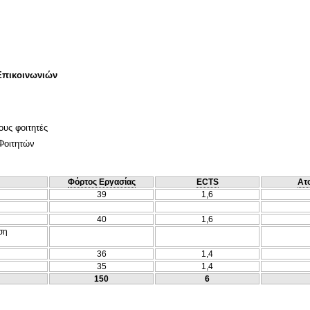
Επικοινωνιών
ους φοιτητές
Φοιτητών
Φόρτος Εργασίας
ECTS
Ατ
39
1,6
40
1,6
ση
36
1,4
35
1,4
150
6