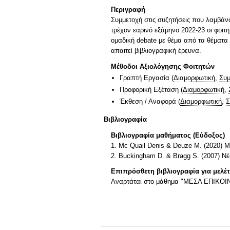
Περιγραφή
Συμμετοχή στις συζητήσεις που λαμβάν
τρέχον εαρινό εξάμηνο 2022-23 οι φοιτ
ομαδική debate με θέμα από τα θέματα 
απαιτεί βιβλιογραφική έρευνα.
Μέθοδοι Αξιολόγησης Φοιτητών
Γραπτή Εργασία
(
Διαμορφωτική
,
Συμ
Προφορική Εξέταση
(
Διαμορφωτική
,
Έκθεση / Αναφορά
(
Διαμορφωτική
,
Σ
Βιβλιογραφία
Βιβλιογραφία μαθήματος (Εύδοξος)
1. Mc Quail Denis & Deuze M. (2020)
2. Buckingham D. & Bragg S. (2007) Nέ
Επιπρόσθετη βιβλιογραφία για μελέ
Αναρτάται στο μάθημα "ΜΕΣΑ ΕΠΙΚΟΙ