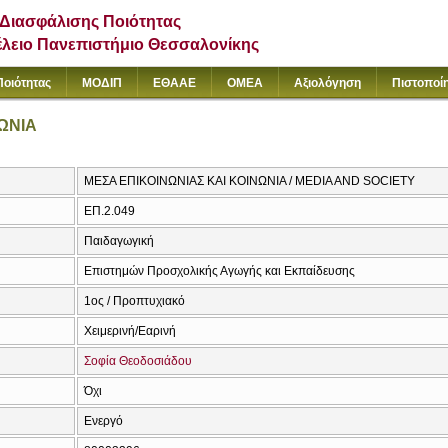
Διασφάλισης Ποιότητας
έλειο Πανεπιστήμιο Θεσσαλονίκης
Ποιότητας
ΜΟΔΙΠ
ΕΘΑΑΕ
ΟΜΕΑ
Αξιολόγηση
Πιστοποί
ΩΝΙΑ
ΜΕΣΑ ΕΠΙΚΟΙΝΩΝΙΑΣ ΚΑΙ ΚΟΙΝΩΝΙΑ / MEDIA AND SOCIETY
ΕΠ.2.049
Παιδαγωγική
Επιστημών Προσχολικής Αγωγής και Εκπαίδευσης
1ος / Προπτυχιακό
Χειμερινή/Εαρινή
Σοφία Θεοδοσιάδου
Όχι
Ενεργό