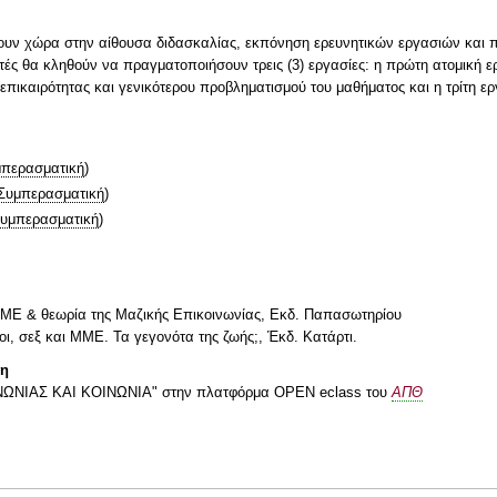
ουν χώρα στην αίθουσα διδασκαλίας, εκπόνηση ερευνητικών εργασιών και π
ητές θα κληθούν να πραγματοποιήσουν τρεις (3) εργασίες: η πρώτη ατομική ερ
επικαιρότητας και γενικότερου προβληματισμού του μαθήματος και η τρίτη ερ
περασματική
)
Συμπερασματική
)
υμπερασματική
)
 ΜΜΕ & θεωρία της Mαζικής Eπικοινωνίας, Εκδ. Παπασωτηρίου
οι, σεξ και ΜΜΕ. Τα γεγονότα της ζωής;, Έκδ. Κατάρτι.
τη
ΝΩΝΙΑΣ ΚΑΙ ΚΟΙΝΩΝΙΑ" στην πλατφόρμα ΟPEN eclass του
ΑΠΘ