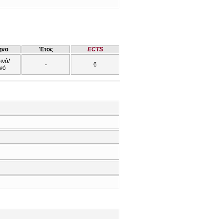
ηνο
Έτος
ECTS
ινό/
-
6
νό