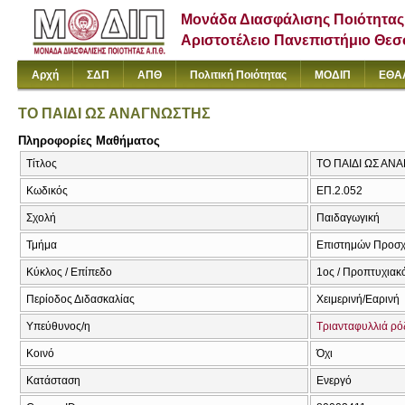
Μονάδα Διασφάλισης Ποιότητας
Αριστοτέλειο Πανεπιστήμιο Θε
Αρχή
ΣΔΠ
ΑΠΘ
Πολιτική Ποιότητας
ΜΟΔΙΠ
ΕΘΑ
ΤΟ ΠΑΙΔΙ ΩΣ ΑΝΑΓΝΩΣΤΗΣ
Πληροφορίες Μαθήματος
Τίτλος
ΤΟ ΠΑΙΔΙ ΩΣ ΑΝ
Κωδικός
ΕΠ.2.052
Σχολή
Παιδαγωγική
Τμήμα
Επιστημών Προσχ
Κύκλος / Επίπεδο
1ος / Προπτυχιακ
Περίοδος Διδασκαλίας
Χειμερινή/Εαρινή
Υπεύθυνος/η
Τριανταφυλλιά ρό
Κοινό
Όχι
Κατάσταση
Ενεργό