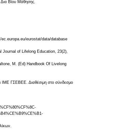
α Δια Βίου Μάθησης.
://ec.europa.eu/eurostat/data/database
l Journal of Lifelong Education, 23(2),
n Caltone, M. (Ed) Handbook Of Livelong
και ΙΜΕ ΓΣΕΒΕΕ. Διαθέσιμη στο σύνδεσμο
B1%CF%80%CF%8C-
B4%CE%B9%CE%B1-
λίκων.