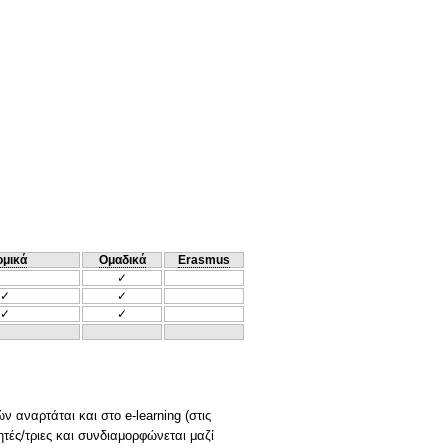
ομικά
Ομαδικά
Erasmus
✓
✓
✓
✓
✓
 αναρτάται και στο e-learning (στις
τές/τριες και συνδιαμορφώνεται μαζί