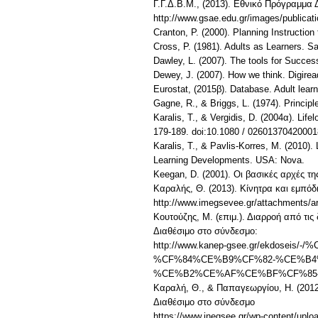
Γ.Γ.Δ.Β.Μ., (2013). Εθνικό Πρόγραμμα 
http://www.gsae.edu.gr/images/publi
Cranton, P. (2000). Planning Instruction
Cross, P. (1981). Adults as Learners. 
Dawley, L. (2007). The tools for Succes
Dewey, J. (2007). How we think. Digire
Eurostat, (2015β). Database. Adult lear
Gagne, R., & Briggs, L. (1974). Principl
Karalis, T., & Vergidis, D. (2004α). Lif
179-189. doi:10.1080 / 0260137042000
Karalis, T., & Pavlis-Korres, M. (2010). 
Learning Developments. USA: Nova.
Κeegan, D. (2001). Οι βασικές αρχές τ
Καραλής, Θ. (2013). Κίνητρα και εμπό
http://www.imegsevee.gr/attachment
Κουτούζης, Μ. (επιμ.). Διαρροή από τ
Διαθέσιμo στο σύνδεσμο:
http://www.kanep-gsee.gr/ekd
%CF%84%CE%B9%CF%82-%CE%B
%CE%B2%CE%AF%CE%BF%CF%85
Καραλή, Θ., & Παπαγεωργίου, Η. (201
Διαθέσιμο στο σύνδεσμο
https://www.inegsee.gr/wp-content/uplo