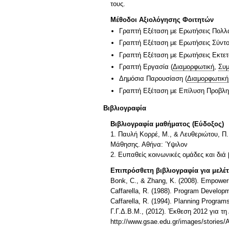
τους.
Μέθοδοι Αξιολόγησης Φοιτητών
Γραπτή Εξέταση με Ερωτήσεις Πολλ
Γραπτή Εξέταση με Ερωτήσεις Σύντ
Γραπτή Εξέταση με Ερωτήσεις Εκτε
Γραπτή Εργασία
(
Διαμορφωτική
,
Συμ
Δημόσια Παρουσίαση
(
Διαμορφωτική
Γραπτή Εξέταση με Επίλυση Προβλ
Βιβλιογραφία
Βιβλιογραφία μαθήματος (Εύδοξος)
1. Παυλή Κορρέ, Μ., & Λευθεριώτου, Π
Μάθησης. Αθήνα: Ύψιλον
2. Ευπαθείς κοινωνικές ομάδες και διά 
Επιπρόσθετη βιβλιογραφία για μελέ
Bonk, C., & Zhang, K. (2008). Empower
Caffarella, R. (1988). Program Develop
Caffarella, R. (1994). Planning Program
Γ.Γ.Δ.Β.Μ., (2012). Έκθεση 2012 για τ
http://www.gsae.edu.gr/images/storie