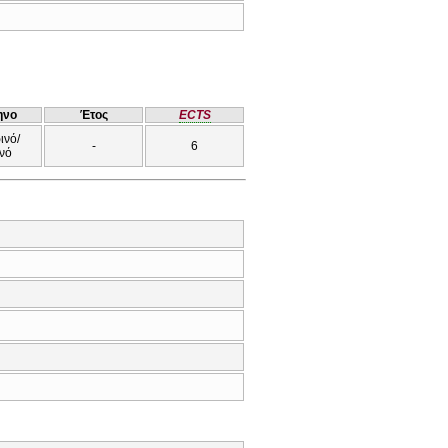
ηνο
Έτος
ECTS
ινό/
-
6
νό