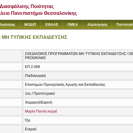
Διασφάλισης Ποιότητας
έλειο Πανεπιστήμιο Θεσσαλονίκης
Ποιότητας
ΜΟΔΙΠ
ΕΘΑΑΕ
ΟΜΕΑ
Αξιολόγηση
Πιστοποί
 ΜΗ ΤΥΠΙΚΗΣ ΕΚΠΑΙΔΕΥΣΗΣ
ΣΧΕΔΙΑΣΜΟΣ ΠΡΟΓΡΑΜΜΑΤΩΝ ΜΗ ΤΥΠΙΚΗΣ ΕΚΠΑΙΔΕΥΣΗΣ / D
PROGRAMS
ΕΠ.2.068
Παιδαγωγική
Επιστημών Προσχολικής Αγωγής και Εκπαίδευσης
1ος / Προπτυχιακό
Χειμερινή/Εαρινή
Μαρία Παυλή κορρέ
Όχι
Ενεργό