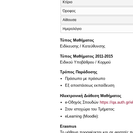
Κτίριο
Όροφος
Αίθουσα
Ημερολόγιο
Τύπος Μαθήματος
Eιδίκευσης / Kατεύθυνσης
Τύπος Μαθήματος 2011-2015
Ειδικού Υποβάθρου / Κορμού
Τρόπος Παράδοσης
Πρόσωπο με πρόσωπο
Eξ απoστάσεως εκπαίδευση
Ηλεκτρονική Διάθεση Μαθήματος
e-Οδηγός Σπουδών
https://qa.auth.gr/
Στον ιστοχώρο του Τμήματος:
eLearning (Moodle):
Erasmus
Το μάθημα προσφέρεται και σε φοιτητές