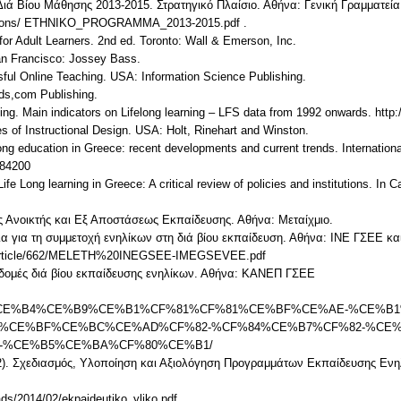
Διά Βίου Μάθησης 2013-2015. Στρατηγικό Πλαίσιο. Αθήνα: Γενική Γραμματεί
cations/ ETHNIKO_PROGRAMMA_2013-2015.pdf .
 for Adult Learners. 2nd ed. Toronto: Wall & Emerson, Inc.
San Francisco: Jossey Bass.
sful Online Teaching. USA: Information Science Publishing.
ads,com Publishing.
ning. Main indicators on Lifelong learning – LFS data from 1992 onwards. http
es of Instructional Design. USA: Holt, Rinehart and Winston.
elong education in Greece: recent developments and current trends. Internationa
184200
Life Long learning in Greece: A critical review of policies and institutions. I
ης Ανοικτής και Εξ Αποστάσεως Εκπαίδευσης. Αθήνα: Μεταίχμιο.
δια για τη συμμετοχή ενηλίκων στη διά βίου εκπαίδευση. Αθήνα: ΙΝΕ ΓΣΕΕ 
s/article/662/MELETH%20INEGSEE-IMEGSEVEE.pdf
ις δομές διά βίου εκπαίδευσης ενηλίκων. Αθήνα: ΚΑΝΕΠ ΓΣΕΕ
oseis/-/%CE%B4%CE%B9%CE%B1%CF%81%CF%81%CE%BF%CE%AE-%CE%
4%CE%BF%CE%BC%CE%AD%CF%82-%CF%84%CE%B7%CF%82-%CE%
-%CE%B5%CE%BA%CF%80%CE%B1/
2). Σχεδιασμός, Υλοποίηση και Αξιολόγηση Προγραμμάτων Εκπαίδευσης Ενη
ads/2014/02/ekpaideutiko_yliko.pdf