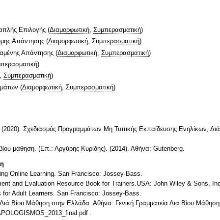
απλής Επιλογής
(
Διαμορφωτική
,
Συμπερασματική
)
ομης Απάντησης
(
Διαμορφωτική
,
Συμπερασματική
)
ταμένης Απάντησης
(
Διαμορφωτική
,
Συμπερασματική
)
περασματική
)
,
Συμπερασματική
)
ημάτων
(
Διαμορφωτική
,
Συμπερασματική
)
. (2020). Σχεδιασμός Προγραμμάτων Μη Τυπικής Εκπαίδευσης Ενηλίκων, Δι
βίου μάθηση. (Επ.: Αργύρης Κυρίδης). (2014). Αθήνα: Gutenberg.
τη
ing Online Learning. San Francisco: Jossey-Bass.
ment and Evaluation Resource Book for Trainers.USA: John Wiley & Sons, Inc
s for Adult Learners. San Francisco: Jossey-Bass.
η Διά Βίου Μάθηση στην Ελλάδα. Αθήνα: Γενική Γραμματεία Δια Βίου Μάθηση
s/APOLOGISMOS_2013_final.pdf .