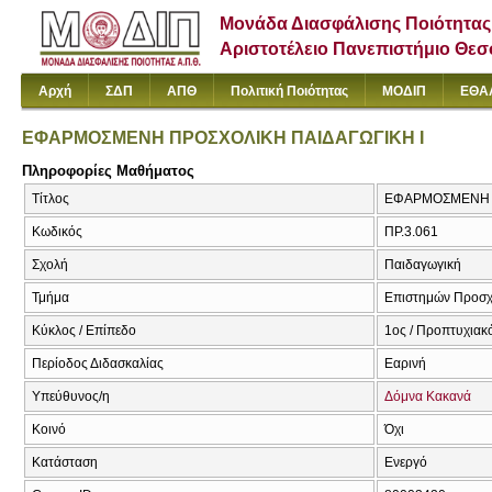
Μονάδα Διασφάλισης Ποιότητας
Αριστοτέλειο Πανεπιστήμιο Θε
Αρχή
ΣΔΠ
ΑΠΘ
Πολιτική Ποιότητας
ΜΟΔΙΠ
ΕΘΑ
ΕΦΑΡΜΟΣΜΕΝΗ ΠΡΟΣΧΟΛΙΚΗ ΠΑΙΔΑΓΩΓΙΚΗ Ι
Πληροφορίες Μαθήματος
Τίτλος
ΕΦΑΡΜΟΣΜΕΝΗ Π
Κωδικός
ΠΡ.3.061
Σχολή
Παιδαγωγική
Τμήμα
Επιστημών Προσχ
Κύκλος / Επίπεδο
1ος / Προπτυχιακ
Περίοδος Διδασκαλίας
Εαρινή
Υπεύθυνος/η
Δόμνα Κακανά
Κοινό
Όχι
Κατάσταση
Ενεργό