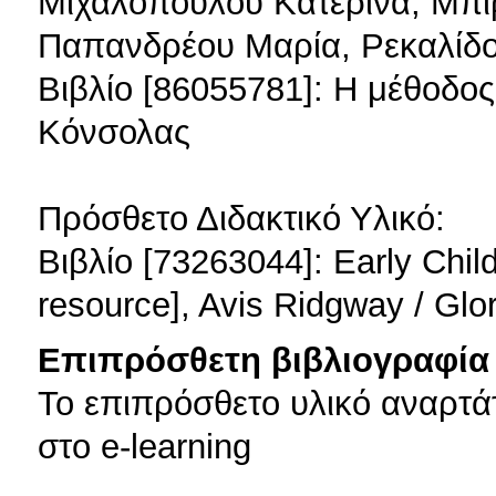
Μιχαλοπούλου Κατερίνα, Μπι
Παπανδρέου Μαρία, Ρεκαλίδ
Βιβλίο [86055781]: Η μέθοδος
Κόνσολας
Πρόσθετο Διδακτικό Υλικό:
Βιβλίο [73263044]: Early Chil
resource], Avis Ridgway / Glor
Επιπρόσθετη βιβλιογραφία 
Το επιπρόσθετο υλικό αναρτά
στο e-learning