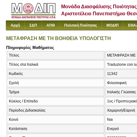
Μονάδα Διασφάλισης Ποιότητας
Αριστοτέλειο Πανεπιστήμιο Θε
Αρχή
ΣΔΠ
ΑΠΘ
Πολιτική Ποιότητας
ΜΟΔΙΠ
ΕΘΑ
ΜΕΤΑΦΡΑΣΗ ΜΕ ΤΗ ΒΟΗΘΕΙΑ ΥΠΟΛΟΓΙΣΤΗ
Πληροφορίες Μαθήματος
Τίτλος
ΜΕΤΑΦΡΑΣΗ ΜΕ ΤΗ
Τίτλος στα Ιταλικά
Traduzione con su
Κωδικός
11342
Σχολή
Φιλοσοφική
Τμήμα
Ιταλικής Γλώσσας 
Κύκλος / Επίπεδο
1ος / Προπτυχιακ
Περίοδος Διδασκαλίας
Χειμερινή/Εαρινή
Κοινό
Ναι
Κατάσταση
Ενεργό