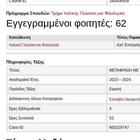
Course ID
280006608
Πρόγραμμα Σπουδών:
Τμήμα Ιταλικής Γλώσσας και Φιλολογίας
Εγγεγραμμένοι φοιτητές: 62
Κατεύθυνση
Τύπος Παρα
Ιταλική Γλώσσα και Φιλολογία
Κατ' Επιλογή
Πληροφορίες Τάξης
Τίτλος
ΜΕΤΑΦΡΑΣΗ ΜΕ 
Ακαδημαϊκό Έτος
2023 – 2024
Περίοδος Τάξης
Εαρινή
Διδάσκοντες άλλων Κατηγοριών
Ελισάβετ Νεοφυτί
Ώρες Εβδομαδιαία
4
Ώρες Συνολικά
52
Class ID
600229747