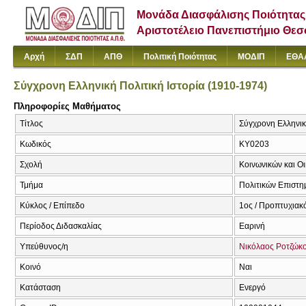
Μονάδα Διασφάλισης Ποιότητας
Αριστοτέλειο Πανεπιστήμιο Θε
Αρχή
ΣΔΠ
ΑΠΘ
Πολιτική Ποιότητας
ΜΟΔΙΠ
ΕΘΑ
Σύγχρονη Ελληνική Πολιτική Ιστορία (1910-1974)
Πληροφορίες Μαθήματος
Τίτλος
Σύγχρονη Ελληνική
Κωδικός
ΚΥ0203
Σχολή
Κοινωνικών και Ο
Τμήμα
Πολιτικών Επιστ
Κύκλος / Επίπεδο
1ος / Προπτυχιακ
Περίοδος Διδασκαλίας
Εαρινή
Υπεύθυνος/η
Νικόλαος Ροτζώκ
Κοινό
Ναι
Κατάσταση
Ενεργό