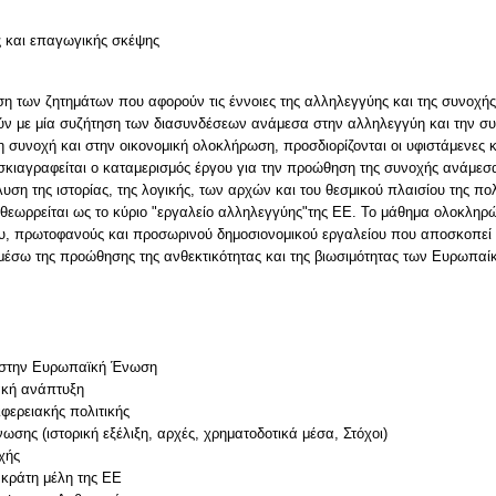
ς και επαγωγικής σκέψης
ση των ζητημάτων που αφορούν τις έννοιες της αλληλεγγύης και της συνοχής -
ύν με μία συζήτηση των διασυνδέσεων ανάμεσα στην αλληλεγγύη και την σ
η συνοχή και στην οικονομική ολοκλήρωση, προσδιορίζονται οι υφιστάμενες κ
σκιαγραφείται ο καταμερισμός έργου για την προώθηση της συνοχής ανάμεσ
υση της ιστορίας, της λογικής, των αρχών και του θεσμικού πλαισίου της πολ
 θεωρρείται ως το κύριο "εργαλείο αλληλεγγύης"της ΕΕ. Το μάθημα ολοκληρ
ου, πρωτοφανούς και προσωρινού δημοσιονομικού εργαλείου που αποσκοπεί 
 μέσω της προώθησης της ανθεκτικότητας και της βιωσιμότητας των Ευρωπαί
ες στην Ευρωπαϊκή Ένωση
ακή ανάπτυξη
ιφερειακής πολιτικής
σης (ιστορική εξέλιξη, αρχές, χρηματοδοτικά μέσα, Στόχοι)
χής
 κράτη μέλη της ΕΕ