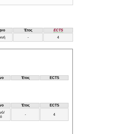
ηνο
Έτος
ECTS
ρινή
-
4
νο
Έτος
ECTS
νο
Έτος
ECTS
νό/
-
4
νό