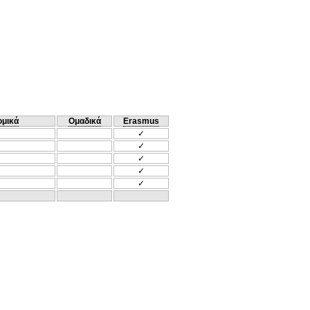
ομικά
Ομαδικά
Erasmus
✓
✓
✓
✓
✓