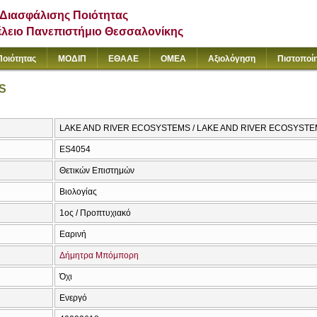
Διασφάλισης Ποιότητας
έλειο Πανεπιστήμιο Θεσσαλονίκης
Ποιότητας
ΜΟΔΙΠ
ΕΘΑΑΕ
ΟΜΕΑ
Αξιολόγηση
Πιστοποί
S
LAKE AND RIVER ECOSYSTEMS / LAKE AND RIVER ECOSYST
ES4054
Θετικών Επιστημών
Βιολογίας
1ος / Προπτυχιακό
Εαρινή
Δήμητρα Μπόμπορη
Όχι
Ενεργό