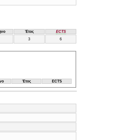
ηνο
Έτος
ECTS
3
6
νο
Έτος
ECTS