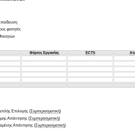
κπαίδευση
ους φοιτητές
Φοιτητών
Φόρτος Εργασίας
ECTS
Ατ
απλής Επιλογής
(
Συμπερασματική
)
ομης Απάντησης
(
Συμπερασματική
)
ταμένης Απάντησης
(
Συμπερασματική
)