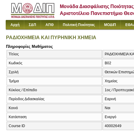
Μονάδα Διασφάλισης Ποιότητας
Αριστοτέλειο Πανεπιστήμιο Θε
Αρχή
ΣΔΠ
ΑΠΘ
Πολιτική Ποιότητας
ΜΟΔΙΠ
ΕΘΑ
ΡΑΔΙΟΧΗΜΕΙΑ ΚΑΙ ΠΥΡΗΝΙΚΗ ΧΗΜΕΙΑ
Πληροφορίες Μαθήματος
Τίτλος
ΡΑΔΙΟΧΗΜΕΙΑ ΚΑΙ
Κωδικός
Β02
Σχολή
Θετικών Επιστημ
Τμήμα
Χημείας
Κύκλος / Επίπεδο
1ος / Προπτυχιακό
Περίοδος Διδασκαλίας
Εαρινή
Κοινό
Ναι
Κατάσταση
Ενεργό
Course ID
40002649