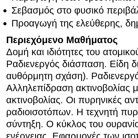
Σεβασμός στο φυσικό περιβά
Προαγωγή της ελεύθερης, δη
Περιεχόμενο Μαθήματος
Δομή και ιδιότητες του ατομικ
Ραδιενεργός διάσπαση. Είδη δ
αυθόρμητη σχάση). Ραδιενεργό
Αλληλεπίδραση ακτινοβολίας μ
ακτινοβολίας. Οι πυρηνικές αν
ραδιοισοτόπων. Η τεχνητή πυρ
σύντηξη. Ο κύκλος τoυ ουρανί
ενέργειας. Εφαρμογές των ισο