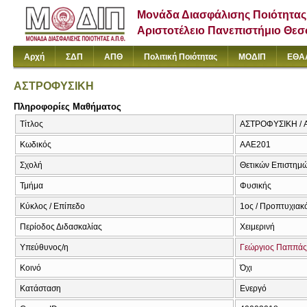
Μονάδα Διασφάλισης Ποιότητας
Αριστοτέλειο Πανεπιστήμιο Θε
Αρχή
ΣΔΠ
ΑΠΘ
Πολιτική Ποιότητας
ΜΟΔΙΠ
ΕΘΑ
ΑΣΤΡΟΦΥΣΙΚΗ
Πληροφορίες Μαθήματος
Τίτλος
ΑΣΤΡΟΦΥΣΙΚΗ / A
Κωδικός
ΑΑΕ201
Σχολή
Θετικών Επιστημ
Τμήμα
Φυσικής
Κύκλος / Επίπεδο
1ος / Προπτυχιακ
Περίοδος Διδασκαλίας
Χειμερινή
Υπεύθυνος/η
Γεώργιος Παππάς
Κοινό
Όχι
Κατάσταση
Ενεργό