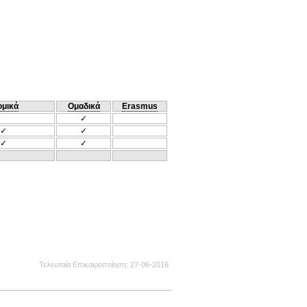
ομικά
Ομαδικά
Erasmus
✓
✓
✓
✓
✓
Τελευταία Επικαιροποίηση
27-06-2016