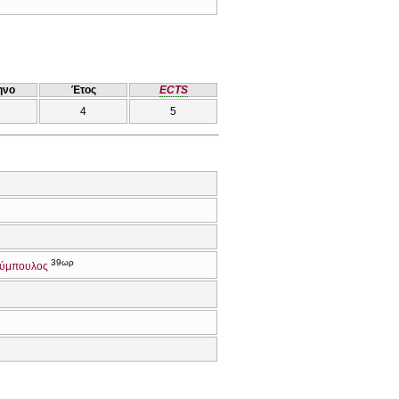
ηνο
Έτος
ECTS
4
5
39ωρ
ούμπουλος