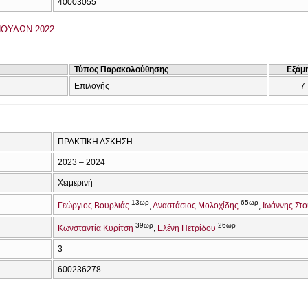
40003055
ΟΥΔΩΝ 2022
Τύπος Παρακολούθησης
Εξάμ
Επιλογής
7
ΠΡΑΚΤΙΚΗ ΑΣΚΗΣΗ
2023 – 2024
Χειμερινή
13ωρ
65ωρ
Γεώργιος Βουρλιάς
Αναστάσιος Μολοχίδης
Ιωάννης Στ
39ωρ
26ωρ
Κωνσταντία Κυρίτση
Ελένη Πετρίδου
3
600236278