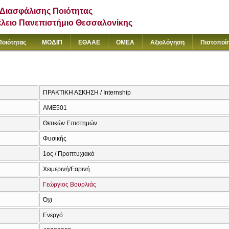
Διασφάλισης Ποιότητας
έλειο Πανεπιστήμιο Θεσσαλονίκης
Ποιότητας
ΜΟΔΙΠ
ΕΘΑΑΕ
ΟΜΕΑ
Αξιολόγηση
Πιστοποί
ΠΡΑΚΤΙΚΗ ΑΣΚΗΣΗ / Internship
ΑΜΕ501
Θετικών Επιστημών
Φυσικής
1ος / Προπτυχιακό
Χειμερινή/Εαρινή
Γεώργιος Βουρλιάς
Όχι
Ενεργό