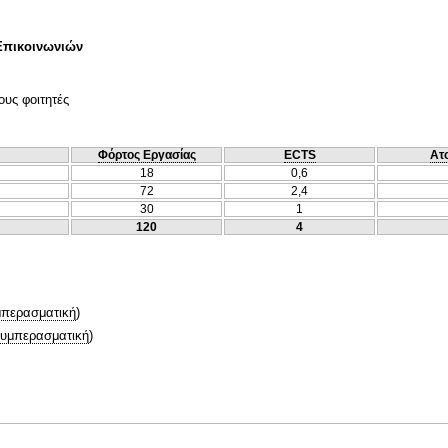
Επικοινωνιών
ους φοιτητές
Φόρτος Εργασίας
ECTS
Ατ
18
0,6
72
2,4
30
1
120
4
περασματική
)
υμπερασματική
)