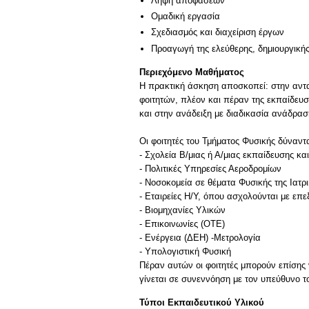
Λήψη αποφάσεων
Ομαδική εργασία
Σχεδιασμός και διαχείριση έργων
Προαγωγή της ελεύθερης, δημιουργική
Περιεχόμενο Μαθήματος
Η πρακτική άσκηση αποσκοπεί: στην αντα
φοιτητών, πλέον και πέραν της εκπαίδευσ
και στην ανάδειξη με διαδικασία ανάδρ
Οι φοιτητές του Τμήματος Φυσικής δύναντα
- Σχολεία Β/μιας ή Α/μιας εκπαίδευσης κα
- Πολιτικές Υπηρεσίες Αεροδρομίων
- Νοσοκομεία σε θέματα Φυσικής της Ιατ
- Εταιρείες Η/Υ, όπου ασχολούνται με επ
- Βιομηχανίες Υλικών
- Επικοινωνίες (ΟΤΕ)
- Ενέργεια (ΔΕΗ) -Μετρολογία
- Υπολογιστική Φυσική
Πέραν αυτών οι φοιτητές μπορούν επίσης
Τύποι Εκπαιδευτικού Υλικού