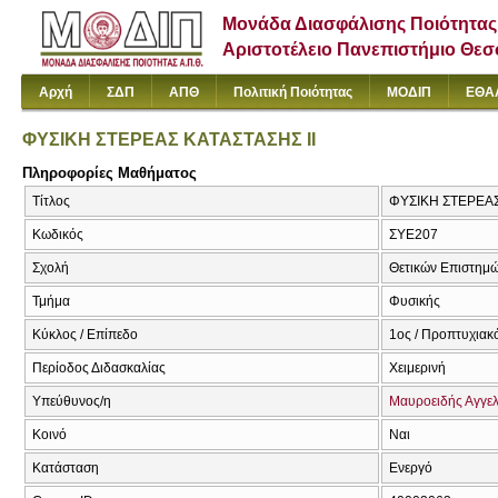
Μονάδα Διασφάλισης Ποιότητας
Αριστοτέλειο Πανεπιστήμιο Θε
Αρχή
ΣΔΠ
ΑΠΘ
Πολιτική Ποιότητας
ΜΟΔΙΠ
ΕΘΑ
ΦΥΣΙΚΗ ΣΤΕΡΕΑΣ ΚΑΤΑΣΤΑΣΗΣ ΙΙ
Πληροφορίες Μαθήματος
Τίτλος
ΦΥΣΙΚΗ ΣΤΕΡΕΑΣ Κ
Κωδικός
ΣΥΕ207
Σχολή
Θετικών Επιστημ
Τμήμα
Φυσικής
Κύκλος / Επίπεδο
1ος / Προπτυχιακ
Περίοδος Διδασκαλίας
Χειμερινή
Υπεύθυνος/η
Μαυροειδής Αγγε
Κοινό
Ναι
Κατάσταση
Ενεργό