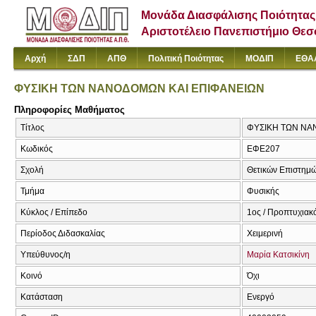
Μονάδα Διασφάλισης Ποιότητας
Αριστοτέλειο Πανεπιστήμιο Θε
Αρχή
ΣΔΠ
ΑΠΘ
Πολιτική Ποιότητας
ΜΟΔΙΠ
ΕΘΑ
ΦΥΣΙΚΗ ΤΩΝ ΝΑΝΟΔΟΜΩΝ ΚΑΙ ΕΠΙΦΑΝΕΙΩΝ
Πληροφορίες Μαθήματος
Τίτλος
ΦΥΣΙΚΗ ΤΩΝ ΝΑΝΟ
Κωδικός
ΕΦΕ207
Σχολή
Θετικών Επιστημ
Τμήμα
Φυσικής
Κύκλος / Επίπεδο
1ος / Προπτυχιακ
Περίοδος Διδασκαλίας
Χειμερινή
Υπεύθυνος/η
Μαρία Κατσικίνη
Κοινό
Όχι
Κατάσταση
Ενεργό