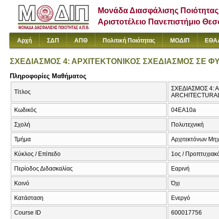
Μονάδα Διασφάλισης Ποιότητας
Αριστοτέλειο Πανεπιστήμιο Θε
Αρχή
ΣΔΠ
ΑΠΘ
Πολιτική Ποιότητας
ΜΟΔΙΠ
ΕΘΑ
ΣΧΕΔΙΑΣΜΟΣ 4: ΑΡΧΙΤΕΚΤΟΝΙΚΟΣ ΣΧΕΔΙΑΣΜΟΣ ΣΕ Φ
Πληροφορίες Μαθήματος
ΣΧΕΔΙΑΣΜΟΣ 4: 
Τίτλος
ARCHITECTURAL
Κωδικός
04EA10a
Σχολή
Πολυτεχνική
Τμήμα
Αρχιτεκτόνων Μη
Κύκλος / Επίπεδο
1ος / Προπτυχιακ
Περίοδος Διδασκαλίας
Εαρινή
Κοινό
Όχι
Κατάσταση
Ενεργό
Course ID
600017756