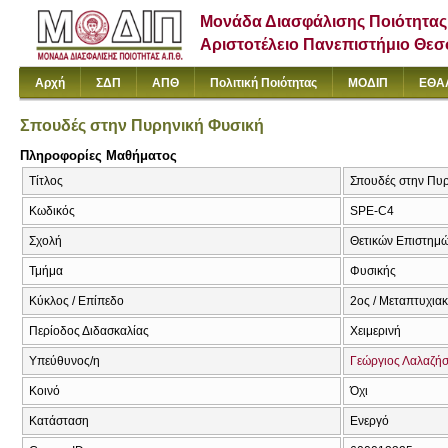
Μονάδα Διασφάλισης Ποιότητας
Αριστοτέλειο Πανεπιστήμιο Θε
Αρχή
ΣΔΠ
ΑΠΘ
Πολιτική Ποιότητας
ΜΟΔΙΠ
ΕΘΑ
Σπουδές στην Πυρηνική Φυσική
Πληροφορίες Μαθήματος
Τίτλος
Σπουδές στην Πυρη
Κωδικός
SPE-C4
Σχολή
Θετικών Επιστημ
Τμήμα
Φυσικής
Κύκλος / Επίπεδο
2ος / Μεταπτυχια
Περίοδος Διδασκαλίας
Χειμερινή
Υπεύθυνος/η
Γεώργιος Λαλαζή
Κοινό
Όχι
Κατάσταση
Ενεργό