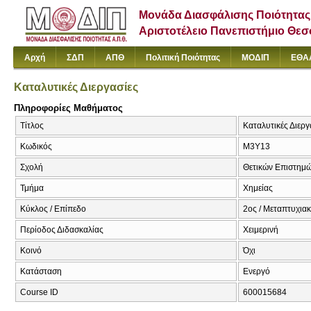
Μονάδα Διασφάλισης Ποιότητας
Αριστοτέλειο Πανεπιστήμιο Θε
Αρχή
ΣΔΠ
ΑΠΘ
Πολιτική Ποιότητας
ΜΟΔΙΠ
ΕΘΑ
Καταλυτικές Διεργασίες
Πληροφορίες Μαθήματος
Τίτλος
Καταλυτικές Διεργ
Κωδικός
Μ3Υ13
Σχολή
Θετικών Επιστημ
Τμήμα
Χημείας
Κύκλος / Επίπεδο
2ος / Μεταπτυχια
Περίοδος Διδασκαλίας
Χειμερινή
Κοινό
Όχι
Κατάσταση
Ενεργό
Course ID
600015684