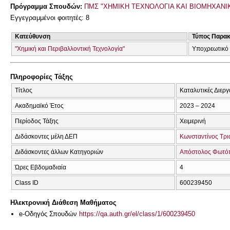
Πρόγραμμα Σπουδών:
ΠΜΣ "ΧΗΜΙΚΗ ΤΕΧΝΟΛΟΓΙΑ ΚΑΙ ΒΙΟΜΗΧΑΝ
Εγγεγραμμένοι φοιτητές: 8
Κατεύθυνση
Τύπος Παρα
"Χημική και Περιβαλλοντική Τεχνολογία"
Υποχρεωτικό
Πληροφορίες Τάξης
Τίτλος
Καταλυτικές Διεργ
Ακαδημαϊκό Έτος
2023 – 2024
Περίοδος Τάξης
Χειμερινή
Διδάσκοντες μέλη ΔΕΠ
Κωνσταντίνος Τρι
Διδάσκοντες άλλων Κατηγοριών
Απόστολος Φωτό
Ώρες Εβδομαδιαία
4
Class ID
600239450
Ηλεκτρονική Διάθεση Μαθήματος
e-Οδηγός Σπουδών
https://qa.auth.gr/el/class/1/600239450