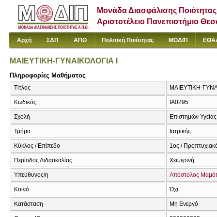
Μονάδα Διασφάλισης Ποιότητας
Αριστοτέλειο Πανεπιστήμιο Θε
Αρχή
ΣΔΠ
ΑΠΘ
Πολιτική Ποιότητας
ΜΟΔΙΠ
ΕΘΑ
ΜΑΙΕΥΤΙΚΗ-ΓΥΝΑΙΚΟΛΟΓΙΑ Ι
Πληροφορίες Μαθήματος
Τίτλος
ΜΑΙΕΥΤΙΚΗ-ΓΥΝΑΙΚ
Κωδικός
ΙΑ0295
Σχολή
Επιστημών Υγείας
Τμήμα
Ιατρικής
Κύκλος / Επίπεδο
1ος / Προπτυχιακ
Περίοδος Διδασκαλίας
Χειμερινή
Υπεύθυνος/η
Απόστολος Μαμό
Κοινό
Όχι
Κατάσταση
Μη Ενεργό