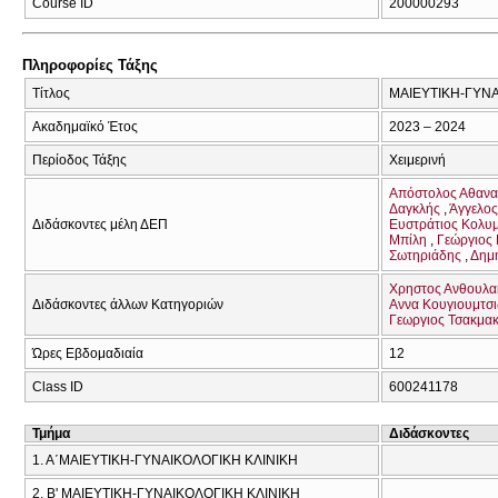
Course ID
200000293
Πληροφορίες Τάξης
Τίτλος
ΜΑΙΕΥΤΙΚΗ-ΓΥΝΑ
Ακαδημαϊκό Έτος
2023 – 2024
Περίοδος Τάξης
Χειμερινή
Απόστολος Αθανα
Δαγκλής
Άγγελος
Διδάσκοντες μέλη ΔΕΠ
Ευστράτιος Κολυ
Μπίλη
Γεώργιος
Σωτηριάδης
Δημή
Χρηστος Ανθουλα
Διδάσκοντες άλλων Κατηγοριών
Αννα Κουγιουμτσ
Γεωργιος Τσακμακ
Ώρες Εβδομαδιαία
12
Class ID
600241178
Τμήμα
Διδάσκοντες
1. Α΄ΜΑΙΕΥΤΙΚΗ-ΓΥΝΑΙΚΟΛΟΓΙΚΗ ΚΛΙΝΙΚΗ
2. Β' ΜΑΙΕΥΤΙΚΗ-ΓΥΝΑΙΚΟΛΟΓΙΚΗ ΚΛΙΝΙΚΗ