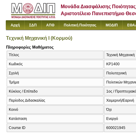
Μονάδα Διασφάλισης Ποιότητας
Αριστοτέλειο Πανεπιστήμιο Θε
Αρχή
ΣΔΠ
ΑΠΘ
Πολιτική Ποιότητας
ΜΟΔΙΠ
ΕΘΑ
Τεχνική Μηχανική Ι (Κορμού)
Πληροφορίες Μαθήματος
Τίτλος
Τεχνική Μηχανική 
Κωδικός
ΚΡ1400
Σχολή
Πολυτεχνική
Τμήμα
Πολιτικών Μηχαν
Κύκλος / Επίπεδο
1ος / Προπτυχιακ
Περίοδος Διδασκαλίας
Χειμερινή/Εαρινή
Κοινό
Όχι
Κατάσταση
Ενεργό
Course ID
600021945