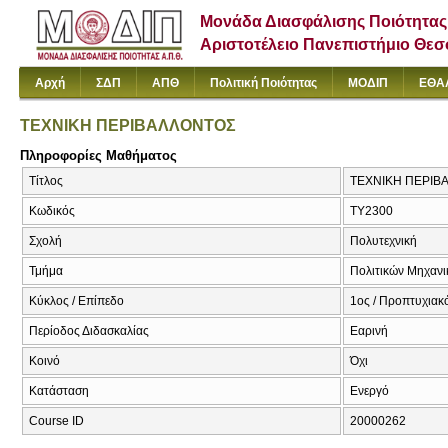
Μονάδα Διασφάλισης Ποιότητας
Αριστοτέλειο Πανεπιστήμιο Θε
Αρχή
ΣΔΠ
ΑΠΘ
Πολιτική Ποιότητας
ΜΟΔΙΠ
ΕΘΑ
ΤΕΧΝΙΚΗ ΠΕΡΙΒΑΛΛΟΝΤΟΣ
Πληροφορίες Μαθήματος
Τίτλος
ΤΕΧΝΙΚΗ ΠΕΡΙΒΑΛ
Κωδικός
ΤΥ2300
Σχολή
Πολυτεχνική
Τμήμα
Πολιτικών Μηχαν
Κύκλος / Επίπεδο
1ος / Προπτυχιακ
Περίοδος Διδασκαλίας
Εαρινή
Κοινό
Όχι
Κατάσταση
Ενεργό
Course ID
20000262