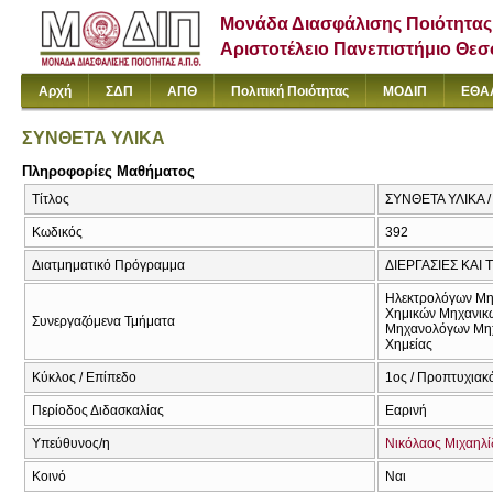
Μονάδα Διασφάλισης Ποιότητας
Αριστοτέλειο Πανεπιστήμιο Θε
Αρχή
ΣΔΠ
ΑΠΘ
Πολιτική Ποιότητας
ΜΟΔΙΠ
ΕΘΑ
ΣΥΝΘΕΤΑ ΥΛΙΚΑ
Πληροφορίες Μαθήματος
Τίτλος
ΣΥΝΘΕΤΑ ΥΛΙΚΑ 
Κωδικός
392
Διατμηματικό Πρόγραμμα
ΔΙΕΡΓΑΣΙΕΣ ΚΑΙ
Ηλεκτρολόγων Μη
Χημικών Μηχανικ
Συνεργαζόμενα Τμήματα
Μηχανολόγων Μη
Χημείας
Κύκλος / Επίπεδο
1ος / Προπτυχιακό
Περίοδος Διδασκαλίας
Εαρινή
Υπεύθυνος/η
Νικόλαος Μιχαηλί
Κοινό
Ναι