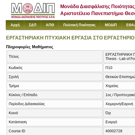
Μονάδα Διασφάλισης Ποιότητας
Αριστοτέλειο Πανεπιστήμιο Θε
Αρχή
ΣΔΠ
ΑΠΘ
Πολιτική Ποιότητας
ΜΟΔΙΠ
ΕΘΑ
ΕΡΓΑΣΤΗΡΙΑΚΗ ΠΤΥΧΙΑΚΗ ΕΡΓΑΣΙΑ ΣΤΟ ΕΡΓΑΣΤΗΡΙΟ
Πληροφορίες Μαθήματος
ΕΡΓΑΣΤΗΡΙΑΚΗ Π
Τίτλος
Thesis - Lab of F
Κωδικός
Π10
Σχολή
Θετικών Επιστημ
Τμήμα
Χημείας
Κύκλος / Επίπεδο
1ος / Προπτυχιακ
Περίοδος Διδασκαλίας
Χειμερινή/Εαρινή
Κοινό
Όχι
Κατάσταση
Ενεργό
Course ID
40002728