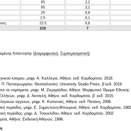
65
2,2
95
3,2
25
0,8
2.5
0,1
ρους
22.5
0,8
210
7
ταμένης Απάντησης
(
Διαμορφωτική
,
Συμπερασματική
)
ληνικού κόσμου, μτφρ. Α. Καλλέγια, Αθήνα: εκδ. Καρδαμίτσα, 2018.
. Π. Παπαγεωργίου, Θεσσαλονίκη: University Studio Press, β΄εκδ. 2019.
από τα νομίσματα, μτφρ. Μ. Ζαχαριάδου, Αθήνα: Μορφωτικό Ίδρυμα Εθνικής
Ελλήνων, μτφρ. Δ. Ακτσελή, Αθήνα: εκδ. Καρδαμίτσα, β΄ εκδ. 2015.
λληνικών αγγείων, μτφρ. Κ. Κοπανιάς, Αθήνα: εκδ. Πατάκη, 2006.
ϊκή περίοδος, μτφρ. Ε. Σημαντώνη-Μπουρνιά, Αθήνα: εκδ. Καρδαμίτσα, 1982
κή περίοδος, μτφρ. Δ. Τσουκλίδου, Αθήνα: εκδ. Καρδαμίτσα, 2002
γγεία, Αθήνα: Εκδοτική Αθηνών, 1996.
τη