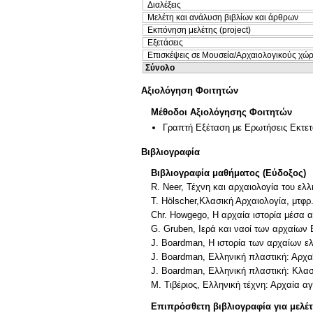
Διαλέξεις
Μελέτη και ανάλυση βιβλίων και άρθρων
Εκπόνηση μελέτης (project)
Εξετάσεις
Επισκέψεις σε Μουσεία/Αρχαιολογικούς χώ
Σύνολο
Αξιολόγηση Φοιτητών
Μέθοδοι Αξιολόγησης Φοιτητών
Γραπτή Εξέταση με Ερωτήσεις Εκτε
Βιβλιογραφία
Βιβλιογραφία μαθήματος (Εύδοξος)
R. Neer, Τέχνη και αρχαιολογία του ελ
T. Hölscher,Κλασική Αρχαιολογία, μτφρ
Chr. Howgego, Η αρχαία ιστορία μέσα 
G. Gruben, Ιερά και ναοί των αρχαίων 
J. Boardman, Η ιστορία των αρχαίων ε
J. Boardman, Ελληνική πλαστική: Αρχα
J. Boardman, Ελληνική πλαστική: Κλασι
Μ. Τιβέριος, Ελληνική τέχνη: Αρχαία α
Επιπρόσθετη βιβλιογραφία για μελέ