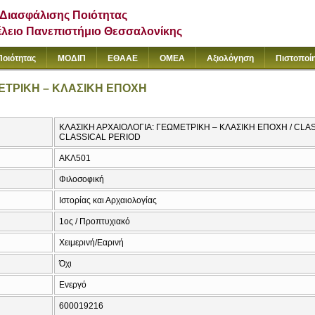
Διασφάλισης Ποιότητας
έλειο Πανεπιστήμιο Θεσσαλονίκης
Ποιότητας
ΜΟΔΙΠ
ΕΘΑΑΕ
ΟΜΕΑ
Αξιολόγηση
Πιστοποί
ΕΤΡΙΚΗ – ΚΛΑΣΙΚΗ ΕΠΟΧΗ
ΚΛΑΣΙΚΗ ΑΡΧΑΙΟΛΟΓΙΑ: ΓΕΩΜΕΤΡΙΚΗ – ΚΛΑΣΙΚΗ ΕΠΟΧΗ / CL
CLASSICAL PERIOD
ΑΚΛ501
Φιλοσοφική
Ιστορίας και Αρχαιολογίας
1ος / Προπτυχιακό
Χειμερινή/Εαρινή
Όχι
Ενεργό
600019216