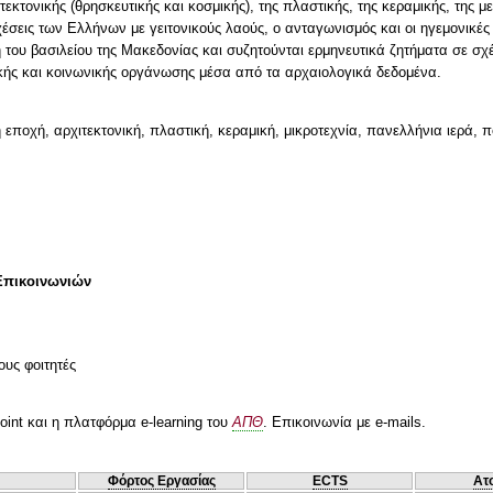
χιτεκτονικής (θρησκευτικής και κοσμικής), της πλαστικής, της κεραμικής, της 
 σχέσεις των Ελλήνων με γειτονικούς λαούς, ο ανταγωνισμός και οι ηγεμονικ
ου βασιλείου της Μακεδονίας και συζητούνται ερμηνευτικά ζητήματα σε σχέση
ικής και κοινωνικής οργάνωσης μέσα από τα αρχαιολογικά δεδομένα.
 εποχή, αρχιτεκτονική, πλαστική, κεραμική, μικροτεχνία, πανελλήνια ιερά, 
Επικοινωνιών
ους φοιτητές
oint και η πλατφόρμα e-learning του
ΑΠΘ
. Επικοινωνία με e-mails.
Φόρτος Εργασίας
ECTS
Ατ