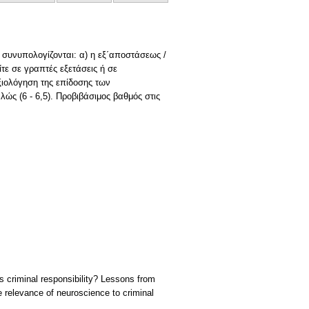
α συνυπολογίζονται: α) η εξ΄αποστάσεως /
τε σε γραπτές εξετάσεις ή σε
ξιολόγηση της επίδοσης των
λώς (6 ‐ 6,5). Προβιβάσιμος βαθμός στις
s criminal responsibility? Lessons from
 relevance of neuroscience to criminal