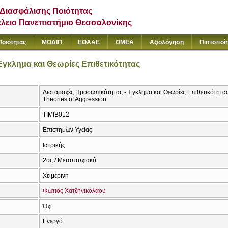
Διασφάλισης Ποιότητας
έλειο Πανεπιστήμιο Θεσσαλονίκης
Ποιότητας
ΜΟΔΙΠ
ΕΘΑΑΕ
ΟΜΕΑ
Αξιολόγηση
Πιστοποί
γκλημα και Θεωρίες Επιθετικότητας
Διαταραχές Προσωπικότητας - Έγκλημα και Θεωρίες Επιθετικότητας
Theories of Aggression
ΤΙΜΙΒ012
Επιστημών Υγείας
Ιατρικής
2ος / Μεταπτυχιακό
Χειμερινή
Φώτιος Χατζηνικολάου
Όχι
Ενεργό