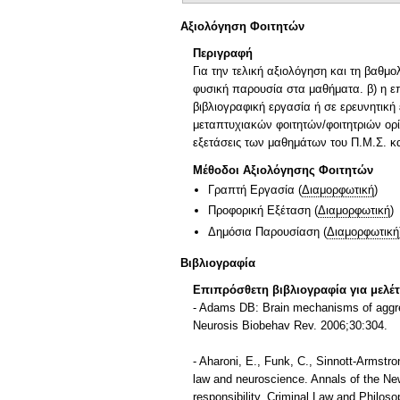
Αξιολόγηση Φοιτητών
Περιγραφή
Για την τελική αξιολόγηση και τη βαθμο
φυσική παρουσία στα μαθήματα. β) η επ
βιβλιογραφική εργασία ή σε ερευνητικ
μεταπτυχιακών φοιτητών/φοιτητριών ορίζ
εξετάσεις των μαθημάτων του Π.Μ.Σ. και
Μέθοδοι Αξιολόγησης Φοιτητών
Γραπτή Εργασία
(
Διαμορφωτική
)
Προφορική Εξέταση
(
Διαμορφωτική
)
Δημόσια Παρουσίαση
(
Διαμορφωτική
Βιβλιογραφία
Επιπρόσθετη βιβλιογραφία για μελέ
- Adams DB: Brain mechanisms of aggre
Neurosis Biobehav Rev. 2006;30:304.
- Aharoni, E., Funk, C., Sinnott‐Armstr
law and neuroscience. Annals of the New
responsibility. Criminal Law and Philoso