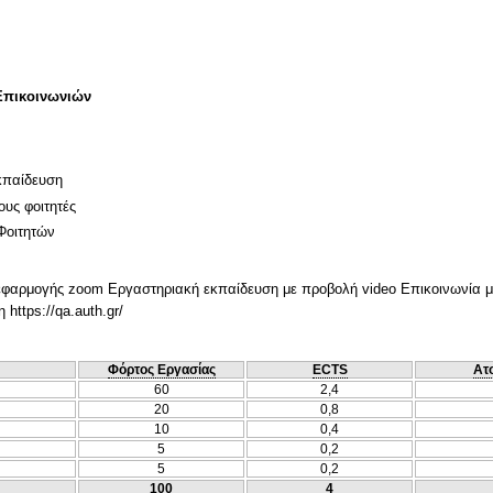
Επικοινωνιών
κπαίδευση
ους φοιτητές
Φοιτητών
φαρμογής zoom Εργαστηριακή εκπαίδευση με προβολή video Επικοινωνία με
https://qa.auth.gr/
Φόρτος Εργασίας
ECTS
Ατ
60
2,4
20
0,8
10
0,4
5
0,2
5
0,2
100
4