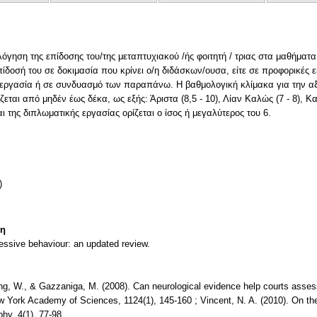
λόγηση της επίδοσης του/της μεταπτυχιακού /ής φοιτητή / τριας στα μαθήματ
ίδοσή του σε δοκιμασία που κρίνει ο/η διδάσκων/ουσα, είτε σε προφορικές εί
ή εργασία ή σε συνδυασμό των παραπάνω. Η βαθμολογική κλίμακα για την α
εται από μηδέν έως δέκα, ως εξής: Άριστα (8,5 ‐ 10), Λίαν Καλώς (7 ‐ 8), Κα
 της διπλωματικής εργασίας ορίζεται ο ίσος ή μεγαλύτερος του 6.
)
τη
ssive behaviour: an updated review.
ong, W., & Gazzaniga, M. (2008). Can neurological evidence help courts asses
 York Academy of Sciences, 1124(1), 145-160 ; Vincent, N. A. (2010). On the
phy, 4(1), 77-98.