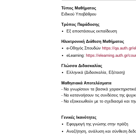
Τύπος Μαθήματος
Ειδικού Υποβάθρου
Τρόπος Παράδοσης
Eξ απoστάσεως εκπαίδευση
Ηλεκτρονική Διάθεση Μαθήματος
e-Οδηγός Σπουδών
https://qa.auth.gr/
eLearning:
https://elearning.auth.gr/co
Γλώσσα Διδασκαλίας
Ελληνικά
(Διδασκαλία, Εξέταση)
Μαθησιακά Αποτελέσματα
- Να γνωρίσουν τα βασικά χαρακτηριστικά
- Να κατανοήσουν τις συνδέσεις της ψυχικ
- Να εξοικειωθούν με το σχεδιασμό και τη
Γενικές Ικανότητες
Εφαρμογή της γνώσης στην πράξη
Αναζήτηση, ανάλυση και σύνθεση δεδο