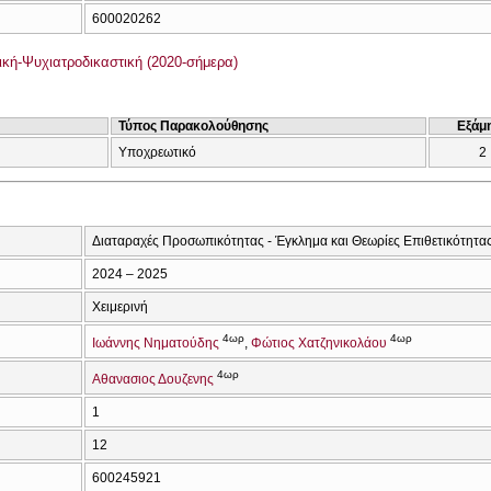
600020262
ική-Ψυχιατροδικαστική (2020-σήμερα)
Τύπος Παρακολούθησης
Εξάμ
Υποχρεωτικό
2
Διαταραχές Προσωπικότητας - Έγκλημα και Θεωρίες Επιθετικότητα
2024 – 2025
Χειμερινή
4ωρ
4ωρ
Ιωάννης Νηματούδης
Φώτιος Χατζηνικολάου
4ωρ
Αθανασιος Δουζενης
1
12
600245921