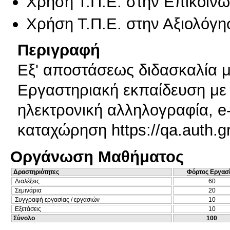
Χρήση Τ.Π.Ε. στην Επικοινων
Χρήση Τ.Π.Ε. στην Αξιολόγη
Περιγραφή
Εξ' αποστάσεως διδασκαλία 
Εργαστηριακή εκπαίδευση με 
ηλεκτρονική αλληλογραφία, e-
καταχώρηση https://qa.auth.gr
Οργάνωση Μαθήματος
Δραστηριότητες
Φόρτος Εργασ
Διαλέξεις
60
Σεμινάρια
20
Συγγραφή εργασίας / εργασιών
10
Εξετάσεις
10
Σύνολο
100