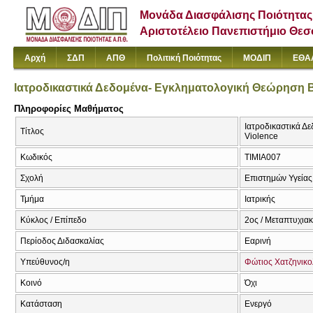
Μονάδα Διασφάλισης Ποιότητας
Αριστοτέλειο Πανεπιστήμιο Θε
Αρχή
ΣΔΠ
ΑΠΘ
Πολιτική Ποιότητας
ΜΟΔΙΠ
ΕΘΑ
Ιατροδικαστικά Δεδομένα- Εγκληματολογική Θεώρηση 
Πληροφορίες Μαθήματος
Ιατροδικαστικά Δε
Τίτλος
Violence
Κωδικός
ΤΙΜΙΑ007
Σχολή
Επιστημών Υγείας
Τμήμα
Ιατρικής
Κύκλος / Επίπεδο
2ος / Μεταπτυχια
Περίοδος Διδασκαλίας
Εαρινή
Υπεύθυνος/η
Φώτιος Χατζηνικ
Κοινό
Όχι
Κατάσταση
Ενεργό