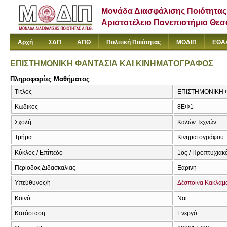
Μονάδα Διασφάλισης Ποιότητας
Αριστοτέλειο Πανεπιστήμιο Θε
Αρχή
ΣΔΠ
ΑΠΘ
Πολιτική Ποιότητας
ΜΟΔΙΠ
ΕΘΑ
ΕΠΙΣΤΗΜΟΝΙΚΗ ΦΑΝΤΑΣΙΑ ΚΑΙ ΚΙΝΗΜΑΤΟΓΡΑΦΟΣ
Πληροφορίες Μαθήματος
Τίτλος
ΕΠΙΣΤΗΜΟΝΙΚΗ Φ
Κωδικός
8ΕΦ1
Σχολή
Καλών Τεχνών
Τμήμα
Κινηματογράφου
Κύκλος / Επίπεδο
1ος / Προπτυχιακ
Περίοδος Διδασκαλίας
Εαρινή
Υπεύθυνος/η
Δέσποινα Κακλαμ
Κοινό
Ναι
Κατάσταση
Ενεργό