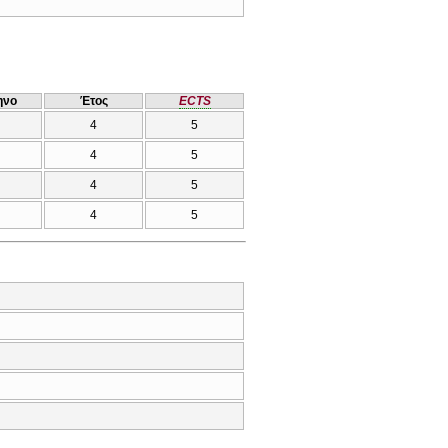
ηνο
Έτος
ECTS
4
5
4
5
4
5
4
5