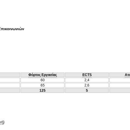
Επικοινωνιών
Φόρτος Εργασίας
ECTS
Ατ
60
2,4
65
2,6
125
5
κή
)