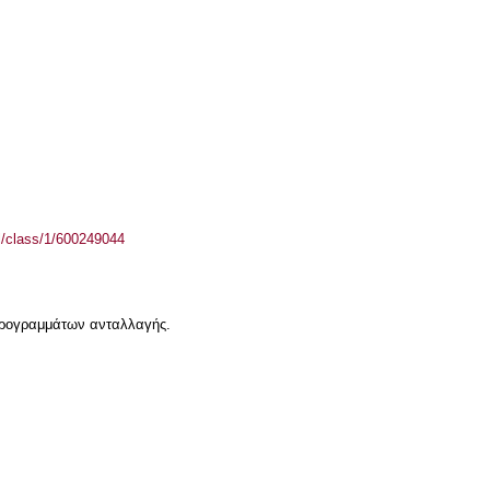
el/class/1/600249044
 προγραμμάτων ανταλλαγής.