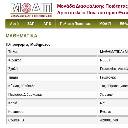
Μονάδα Διασφάλισης Ποιότητας
Αριστοτέλειο Πανεπιστήμιο Θε
Αρχή
ΣΔΠ
ΑΠΘ
Πολιτική Ποιότητας
ΜΟΔΙΠ
ΕΘΑ
ΜΑΘΗΜΑΤΙΚΑ
Πληροφορίες Μαθήματος
Τίτλος
ΜΑΘΗΜΑΤΙΚΑ / 
Κωδικός
Ν005Υ
Σχολή
Γεωπονίας, Δασολ
Τμήμα
Γεωπονίας
Κύκλος / Επίπεδο
1ος / Προπτυχιακ
Περίοδος Διδασκαλίας
Χειμερινή
Κοινό
Ναι
Κατάσταση
Ενεργό
Course ID
420001749