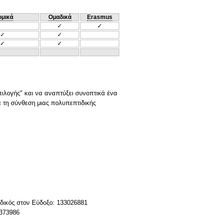
ομικά
Ομαδικά
Erasmus
✓
✓
✓
✓
✓
✓
πιλογής" και να αναπτύξει συνοπτικά ένα
α τη σύνθεση μιας πολυπεπτιδικής
Κωδικός στον Εύδοξο: 133026881
8373986