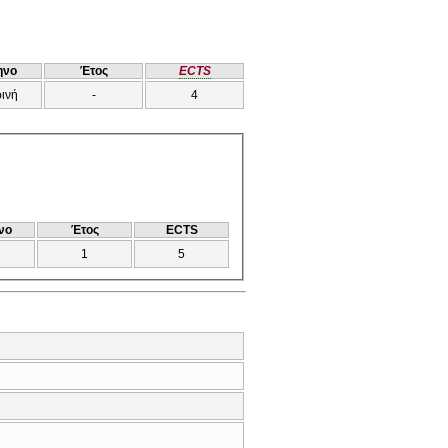
ηνο
Έτος
ECTS
ρινή
-
4
νο
Έτος
ECTS
1
5