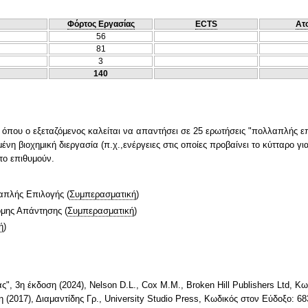
Φόρτος Εργασίας
ECTS
Ατ
56
81
3
140
 όπου ο εξεταζόμενος καλείται να απαντήσει σε 25 ερωτήσεις "πολλαπλής ε
νη βιοχημική διεργασία (π.χ.,ενέργειες στις οποίες προβαίνει το κύτταρο γι
το επιθυμούν.
απλής Επιλογής
(
Συμπερασματική
)
ομης Απάντησης
(
Συμπερασματική
)
ή
)
ας", 3η έκδοση (2024), Nelson D.L., Cox M.M., Broken Hill Publishers Ltd, 
 (2017), Διαμαντίδης Γρ., University Studio Press, Κωδικός στον Εύδοξο: 6