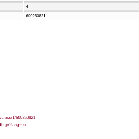
4
600253821
el/class/1/600253821
uth.gr/?lang=en