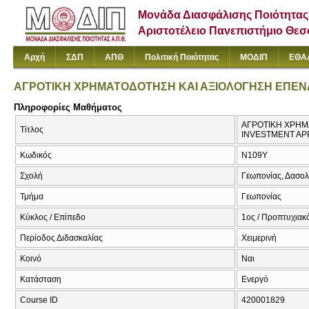
Μονάδα Διασφάλισης Ποιότητας
Αριστοτέλειο Πανεπιστήμιο Θε
Αρχή
ΣΔΠ
ΑΠΘ
Πολιτική Ποιότητας
ΜΟΔΙΠ
ΕΘΑ
ΑΓΡΟΤΙΚΗ ΧΡΗΜΑΤΟΔΟΤΗΣΗ ΚΑΙ ΑΞΙΟΛΟΓΗΣΗ ΕΠΕ
Πληροφορίες Μαθήματος
ΑΓΡΟΤΙΚΗ ΧΡΗΜ
Τίτλος
INVESTMENT AP
Κωδικός
Ν109Υ
Σχολή
Γεωπονίας, Δασολ
Τμήμα
Γεωπονίας
Κύκλος / Επίπεδο
1ος / Προπτυχιακό
Περίοδος Διδασκαλίας
Χειμερινή
Κοινό
Ναι
Κατάσταση
Ενεργό
Course ID
420001829