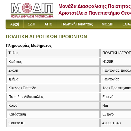
Μονάδα Διασφάλισης Ποιότητας
Αριστοτέλειο Πανεπιστήμιο Θε
Αρχή
ΣΔΠ
ΑΠΘ
Πολιτική Ποιότητας
ΜΟΔΙΠ
ΕΘΑ
ΠΟΛΙΤΙΚΗ ΑΓΡΟΤΙΚΩΝ ΠΡΟΙΟΝΤΩΝ
Πληροφορίες Μαθήματος
Τίτλος
ΠΟΛΙΤΙΚΗ ΑΓΡΟ
Κωδικός
Ν128Ε
Σχολή
Γεωπονίας, Δασολ
Τμήμα
Γεωπονίας
Κύκλος / Επίπεδο
1ος / Προπτυχιακ
Περίοδος Διδασκαλίας
Εαρινή
Κοινό
Ναι
Κατάσταση
Ενεργό
Course ID
420001848