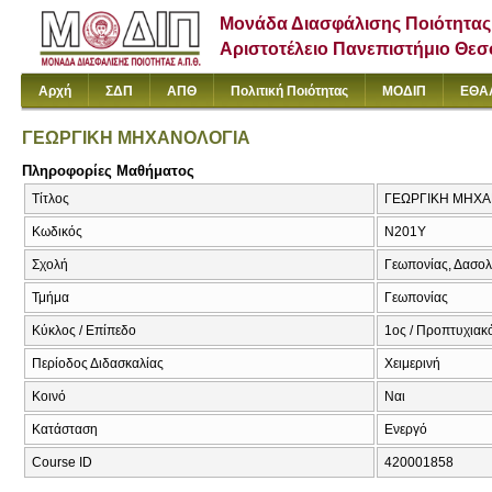
Μονάδα Διασφάλισης Ποιότητας
Αριστοτέλειο Πανεπιστήμιο Θε
Αρχή
ΣΔΠ
ΑΠΘ
Πολιτική Ποιότητας
ΜΟΔΙΠ
ΕΘΑ
ΓΕΩΡΓΙΚΗ ΜΗΧΑΝΟΛΟΓΙΑ
Πληροφορίες Μαθήματος
Τίτλος
ΓΕΩΡΓΙΚΗ ΜΗΧΑ
Κωδικός
Ν201Υ
Σχολή
Γεωπονίας, Δασολ
Τμήμα
Γεωπονίας
Κύκλος / Επίπεδο
1ος / Προπτυχιακό
Περίοδος Διδασκαλίας
Χειμερινή
Κοινό
Ναι
Κατάσταση
Ενεργό
Course ID
420001858