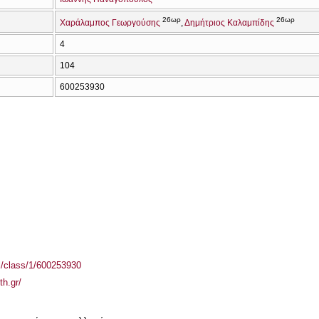
26ωρ
26ωρ
Χαράλαμπος Γεωργούσης
Δημήτριος Καλαμπίδης
4
104
600253930
el/class/1/600253930
th.gr/