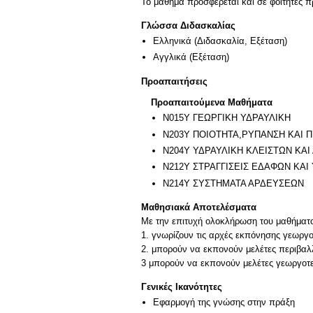
Το μάθημα προσφέρεται και σε φοιτητές
Γλώσσα Διδασκαλίας
Ελληνικά
(Διδασκαλία, Εξέταση)
Αγγλικά
(Εξέταση)
Προαπαιτήσεις
Προαπαιτούμενα Μαθήματα
Ν015Υ ΓΕΩΡΓΙΚΗ ΥΔΡΑΥΛΙΚΗ
Ν203Υ ΠΟΙΟΤΗΤΑ,ΡΥΠΑΝΣΗ ΚΑΙ 
Ν204Υ ΥΔΡΑΥΛΙΚΗ ΚΛΕΙΣΤΩΝ ΚΑΙ
Ν212Υ ΣΤΡΑΓΓΙΣΕΙΣ ΕΔΑΦΩΝ ΚΑΙ
Ν214Υ ΣΥΣΤΗΜΑΤΑ ΑΡΔΕΥΣΕΩΝ
Μαθησιακά Αποτελέσματα
Με την επιτυχή ολοκλήρωση του μαθήματος
1. γνωρίζουν τις αρχές εκπόνησης γεωργ
2. μπορούν να εκπονούν μελέτες περιβα
Γενικές Ικανότητες
Εφαρμογή της γνώσης στην πράξη