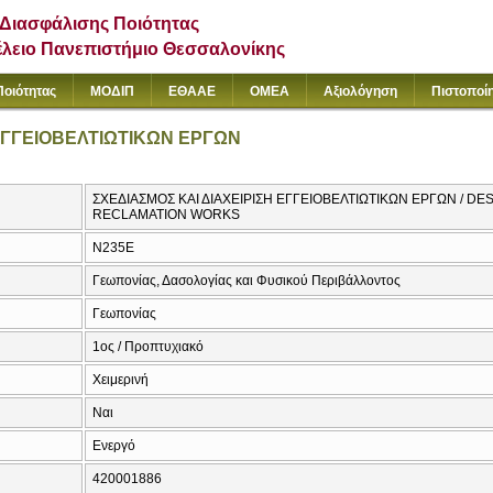
Διασφάλισης Ποιότητας
έλειο Πανεπιστήμιο Θεσσαλονίκης
Ποιότητας
ΜΟΔΙΠ
ΕΘΑΑΕ
ΟΜΕΑ
Αξιολόγηση
Πιστοποί
 ΕΓΓΕΙΟΒΕΛΤΙΩΤΙΚΩΝ ΕΡΓΩΝ
ΣΧΕΔΙΑΣΜΟΣ ΚΑΙ ΔΙΑΧΕΙΡΙΣΗ ΕΓΓΕΙΟΒΕΛΤΙΩΤΙΚΩΝ ΕΡΓΩΝ / 
RECLAMATION WORKS
Ν235Ε
Γεωπονίας, Δασολογίας και Φυσικού Περιβάλλοντος
Γεωπονίας
1ος / Προπτυχιακό
Χειμερινή
Ναι
Ενεργό
420001886