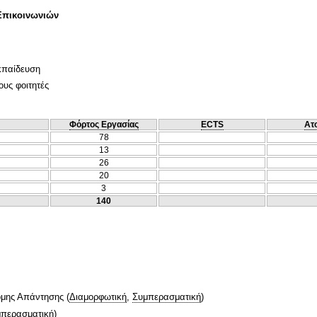
Επικοινωνιών
κπαίδευση
ους φοιτητές
Φόρτος Εργασίας
ECTS
Ατ
78
13
26
20
3
140
ομης Απάντησης
(
Διαμορφωτική
,
Συμπερασματική
)
περασματική
)