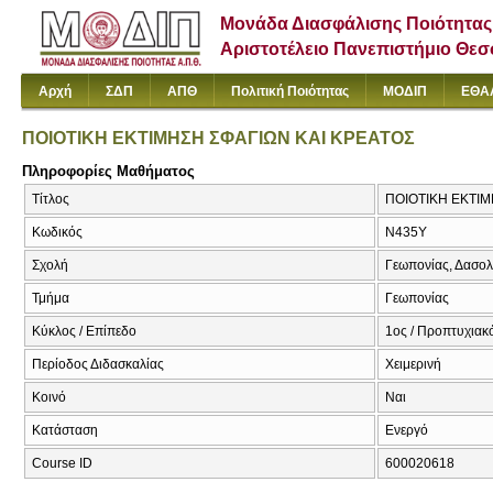
Μονάδα Διασφάλισης Ποιότητας
Αριστοτέλειο Πανεπιστήμιο Θε
Αρχή
ΣΔΠ
ΑΠΘ
Πολιτική Ποιότητας
ΜΟΔΙΠ
ΕΘΑ
ΠΟΙΟΤΙΚΗ ΕΚΤΙΜΗΣΗ ΣΦΑΓΙΩΝ ΚΑΙ ΚΡΕΑΤΟΣ
Πληροφορίες Μαθήματος
Τίτλος
ΠΟΙΟΤΙΚΗ ΕΚΤΙΜ
Κωδικός
Ν435Υ
Σχολή
Γεωπονίας, Δασολ
Τμήμα
Γεωπονίας
Κύκλος / Επίπεδο
1ος / Προπτυχιακ
Περίοδος Διδασκαλίας
Χειμερινή
Κοινό
Ναι
Κατάσταση
Ενεργό
Course ID
600020618