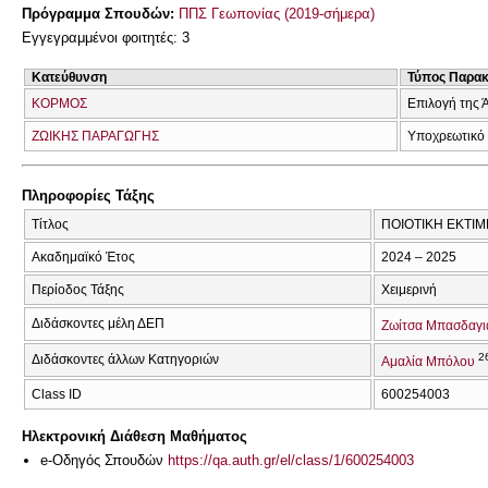
Πρόγραμμα Σπουδών:
ΠΠΣ Γεωπονίας (2019-σήμερα)
Εγγεγραμμένοι φοιτητές: 3
Κατεύθυνση
Τύπος Παρα
ΚΟΡΜΟΣ
Επιλογή της 
ΖΩΙΚΗΣ ΠΑΡΑΓΩΓΗΣ
Υποχρεωτικό
Πληροφορίες Τάξης
Τίτλος
ΠΟΙΟΤΙΚΗ ΕΚΤΙΜ
Ακαδημαϊκό Έτος
2024 – 2025
Περίοδος Τάξης
Χειμερινή
Διδάσκοντες μέλη ΔΕΠ
Ζωίτσα Μπασδαγι
2
Διδάσκοντες άλλων Κατηγοριών
Αμαλία Μπόλου
Class ID
600254003
Ηλεκτρονική Διάθεση Μαθήματος
e-Οδηγός Σπουδών
https://qa.auth.gr/el/class/1/600254003