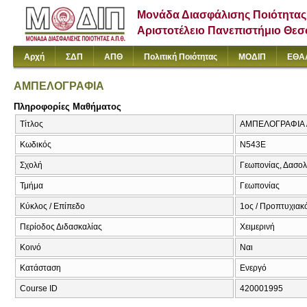
Μονάδα Διασφάλισης Ποιότητας
Αριστοτέλειο Πανεπιστήμιο Θε
Αρχή
ΣΔΠ
ΑΠΘ
Πολιτική Ποιότητας
ΜΟΔΙΠ
ΕΘΑ
ΑΜΠΕΛΟΓΡΑΦΙΑ
Πληροφορίες Μαθήματος
Τίτλος
ΑΜΠΕΛΟΓΡΑΦΙΑ
Κωδικός
Ν543Ε
Σχολή
Γεωπονίας, Δασολ
Τμήμα
Γεωπονίας
Κύκλος / Επίπεδο
1ος / Προπτυχιακ
Περίοδος Διδασκαλίας
Χειμερινή
Κοινό
Ναι
Κατάσταση
Ενεργό
Course ID
420001995